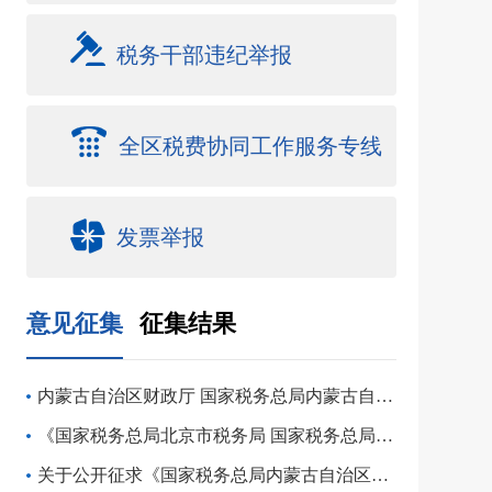
税务干部违纪举报
全区税费协同工作服务专线
发票举报
意见征集
征集结果
内蒙古自治区财政厅 国家税务总局内蒙古自治区税务局关于公开征求金矿资源税税率调整意见的公告
《国家税务总局北京市税务局 国家税务总局天津市税务局 国家税务总局河北省税务局 国家税务总局山西省税务局 国家税务总局内蒙古自治区税务局关于修订〈华北区域税务行政处罚裁量基准〉的公告（征求意见稿）》公开征求意见
关于公开征求《国家税务总局内蒙古自治区税务局关于修订<内蒙古自治区土地增值税清算管理办法>（征求意见稿）》意见的通知