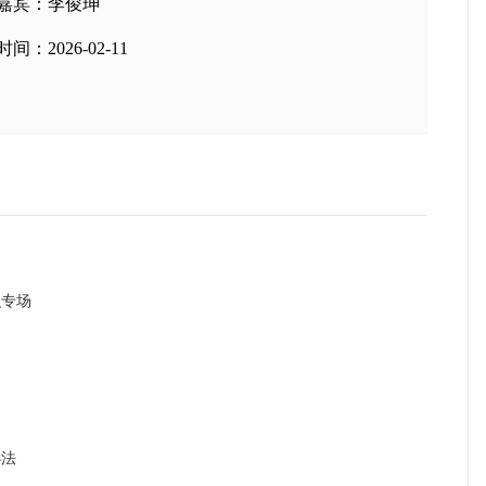
嘉宾：
李俊珅
时间：2026-02-11
识专场
办法