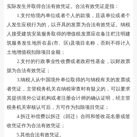
实际发生并取得合法有效凭证。合法有效凭证是指：
1.支付给境内单位或者个人的款项，且该单位或者个
人发生应税行为的，以开具的发票为合法有效凭证。纳税
人接受建筑安装服务取得的增值税发票应在备注栏注明建
筑服务发生地
所在
县
(市、区)及项目名称，否则
不得计入
土地增值税扣除项目金额；
2.支付的行政事业性收费或者政府性基金，以财政票
据为合法有效凭证
；
3.
纳税人从中国境外单位取得的与纳税有关的发票或
者凭证，
主管
税务机关在纳税审查时有疑义的，可以要求
其提供境外公证机构或者注册会计师的确认证明，经
主管
税务机关审核认可后，方可作为扣除项目凭证；
4.
拆迁补偿费以拆迁（回迁）合同和签收花名册或签
收凭证作为合法有效凭证；
5.
其他合法有效凭证。