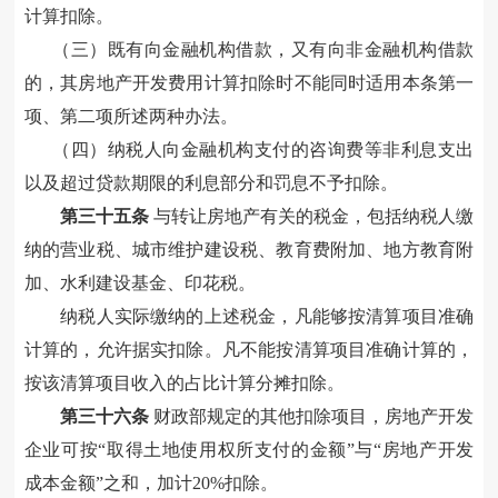
计算扣除
。
（三）既有向金融机构借款，又有
向非
金融机构
借款
的，其房地产开发费用计算扣除时不能同时适用本条第一
项
、第二
项
所述两种办法
。
（四）纳税人向金融机构支付的咨询费等非利息支出
以及超过贷款期限的利息部分和罚息
不予
扣除。
第三十
五
条
与转让房地产有关的税金，包括纳税人缴
纳的营业税、城市维护建设税、教育费附加、地方教育附
加、水利建设基金、印花税。
纳税人实际缴纳的上述税金，凡能够按清算项目准确
计算的，允许据实扣除。凡不能按清算项目准确计算的，
按该清算项目收入的占比计算分摊扣除。
第三十
六
条
财政部规定的其他扣除项目
，
房地产开发
企业可按“
取得土地使用权所支付的金额
”与“
房地产开发
成本
金额”之和，加计
20%扣除。