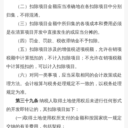
（二）扣除项目金额应当准确地在各扣除项目中分别
归集，不得混淆
。
（三）扣除项目金额中所归集的各项成本和费用必须
是在清算项目开发中直接发生的或应当分摊的
。
（四）罚金、罚款、税收滞纳金
不予
扣除
。
（五）扣除项目涉及的增值税进项税额，允许在销项
税额中计算抵扣的，不计入扣除项目；不允许在销项税额
中计算抵扣的，可以计入扣除项目
。
（六）对同一类事项，应当采取相同的会计政策或处
理方法。会计核算与税务处理规定不一致的，以税务处理
规定为准。
第三十
九
条
纳税人
取得土地使用权后未进行任何形式
的开发即转让的，其扣除项目如下：
(
一
)取得土地使用权所支付的金额
和按国家统一规定
交纳的有关费用，包括契税
；