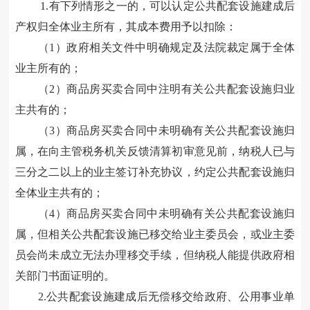
1.有下列情形之一的，
可以
认定公共配套设施建成后
产权归全体业主所有，其成本费用
予以
扣除：
（
1）政府相关文件中明确规定及法院裁定属于全体
业主所有的
；
（
2）商品房
买卖
合同
中
注明有关公共配套设施归业
主共有的
；
（
3）商品房
买卖
合同中未明确有关公共配套设施归
属，在向主管税务机关反馈清算初审意见前
，纳税人已
与
三分之二
以上
的业主签订
补充协议，约定
公共配套设施归
全体业主共有的
；
（
4）商品房
买卖
合同中未明确有关公共配套设施归
属，但相关公共配套设施
已
移交给业主委员会，或业主委
员会尚未成立无法办理移交手续，
但
纳税人能提供政府相
关部门书面证明的。
2.
公共配套设施
建成后无偿移交给政府、公用事业单