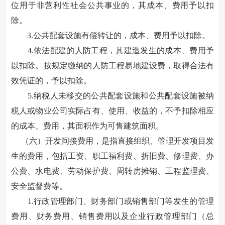
位用于非营利性社会公共事业的，其成本、费用
予以
扣
除
。
3
.公共配套设施有偿转让
的
，成本、费用
予以
扣除
。
4
.依法配建
的
人防工程，其建造发生的成本
、
费用
予
以
扣除。按规定缴纳的人防工程易地建设费，取得合法有
效凭证的，
予以
扣除。
5
.
纳税人未移交的公共配套设施和公共配套设施被纳
税人或物业公司实际占有
、
使用
、
收益的，不予扣除相应
的成本
、
费用，其面积作为可售建筑面积。
（六）开发间接费用，是指直接组织、管理开发项目发
生的费用，包括工资、职工福利费、折旧费、修理费、办
公费、水电费、劳动保护费、周转房摊销、工程监理费、
安全监督费等。
1.行政管理部门
、
财务部门或销售部门等发生的管理
费用
、
财务费用
、
销售费用以及企业行政管理部门（总