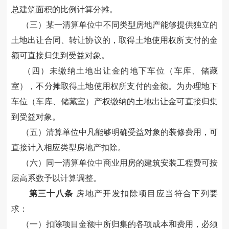
总建筑面积的比例计算分摊。
（三）某一清算单位中不同类型房地产能够提供独立的
土地出让合同、
转让
协议的，
取得土地使用权所支付的金
额
可直接归集到受益对象
。
（四）
未缴纳土地出让金的
地下车位（车库、储藏
室）
，
不分摊
取得土地使用权所支付的金额
。为办理
地下
车位（车库、储藏室）
产权缴纳的土地出让金可
直接归集
到受益对象
。
（五）清算单位中凡能够明确受益对象的装修费用，可
直接计入相应类型房地产扣除
。
（六）同一清算单位中商业用房的建筑安装工程费可按
层高系数予以计算调整。
第三十
八
条
房地产开发扣除项目应当符合下列要
求：
（一）扣除项目金额中所归集的各项成本和费用，必须