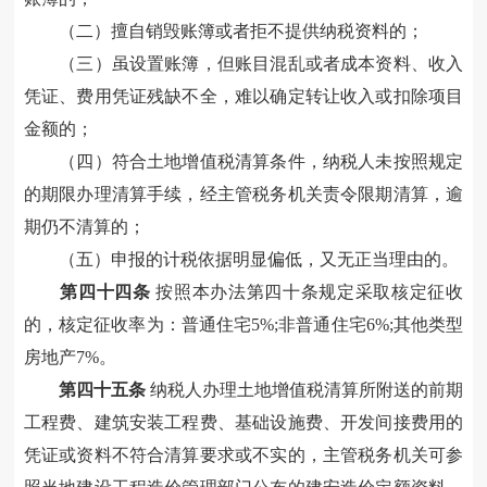
（二）擅自销毁账簿或者拒不提供纳税资料的
；
（三）虽设置账簿，但账目混乱或者成本资料、收入
凭证、费用凭证残缺不全，难以确定转让收入或扣除项目
金额的
；
（四）符合土地增值税清算条件，纳税人未按照规定
的期限办理清算手续，经主管税务机关责令限期清算，逾
期仍不清算的
；
（五）申报的
计税依据明显偏低
，又无正当理由的。
第四十
四
条
按照本办法第四十条规定采取核定征收
的，核定征收率为：普通住宅5%;非普通住宅6%;其他类型
房地产7%。
第四十
五
条
纳税人办理土地增值税清算所附送的前期
工程费、建筑安装工程费、基础设施费、开发间接费用的
凭证或资料不符合清算要求或不实的，主管税务机关可参