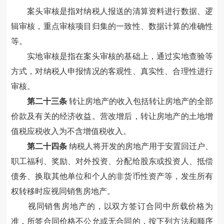
案头审核是指对纳税人报送的清算资料进行数据、逻
辑审核，重点审核项目归集的一致性、数据计算的准确性
等。
实地审核是指在案头审核的基础上，通过实地查验等
方式，对纳税人申报情况的客观性、真实性、合理性进行
审核。
第二十三条
转让房地产的收入包括转让房地产的全部
价款及有关的经济收益。
营改增后，
转让房地产的
土地增
值税应税
收入为不含增值税收入。
第二十四条
纳税人将开发
的房地产
用于安置回迁户、
职工
福利、奖励、对外投资、分配给股东或投资人、抵偿
债务、换取其他单位和个人的非货币性资产等，发生所有
权转移时应视同
销售
房地产。
视同销售
房地
产的，
以双方签订
合同
中
所载
价
格为
准，所签
合同
价格不公允或无
合同
的，
按下列方法和顺序