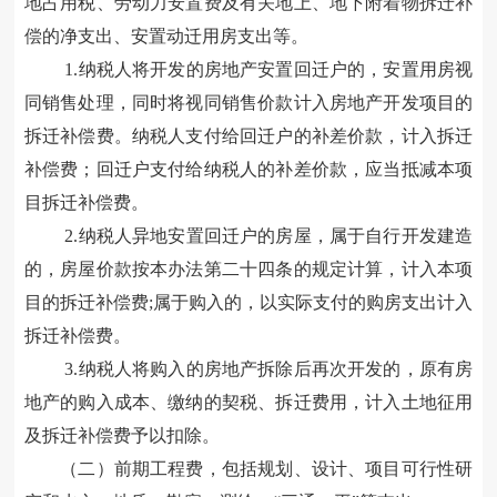
地占用税、劳动力安置费及有关地上、地下附着物拆迁补
偿的净支出、安置动迁用房支出等
。
1.
纳税人
将开发的房地产
安置回迁户的，安置用房视
同销售处理，同时
将视同销售价款
计入房地产开发项目的
拆迁补偿费。纳税人支付给回迁户的补差价款，计入拆迁
补偿费；回迁户支付给纳税人的补差价款，应当抵减本项
目拆迁补偿费
。
2.纳税人异地安置
回迁户的
房屋
，
属于自行开发建造
的，房屋
价款
按本办法第二十
四
条的规定计算，计入本项
目的拆迁补偿费
;
属于购入的，以实
际支付的购房支出计入
拆迁补偿费
。
3.
纳税人将
购入
的房地产拆除后再次开发的
，原有
房
地产
的购入成本、缴纳的契税、拆迁费用，
计入
土地征用
及拆迁补偿费
予以
扣除。
（二）前期工程费，包括规划、设计、项目可行性研