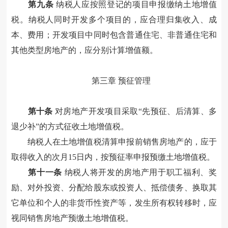
第九条
纳税人应按照
登记
的项目申报缴纳土地增值
税。纳税人同时开发多个项目的，应合理归集收入、成
本、费用；开发项目中同时包含普通住宅、非普通住宅和
其他类型房地产的，应分别计算增值额。
第三章
预征管理
第十条
对
房地产开发项目采取“先预征、后清算、多
退少补”的方式
征收土地增值税
。
纳税人在土地增值税清算申报前
销售
房地产的，应于
取得收入的
次月15日内
，
按预征率申报预缴土地增值税。
第十一条
纳税人将开发
的房地产
用于职工福利、奖
励、对外投资、分配给股东或投资人、抵偿债务、换取其
它单位和个人的非货币性资产
等，发生所有权转移时
，
应
视同
销售
房地
产预缴土地增值税。