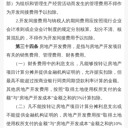
部）为组织和管理生产经营活动而发生的管理费用
不得
作
为
开发间接费用
予以扣除。
2.开发间接费用与纳税人的期间费用应按照现行企业
会计准则或企业会计制度的规定分别核算。划分不清
、
核
算混乱的，不得作为开发间接费用
予以扣除
。
第三十
四
条
房地产开发费用，是指与房地产开发项目
有关的销售费用、管理费用、财务费用。
（一）财务费用中的利息支出，凡能够按转让房地产
项目计算分摊
并提供金融机构证明的，允许据
实扣除，但
最高不能超过按商业银行同类同期贷款利率计算的金额。
其他房地产开发费用，按照“
取得土地使用权所支付的金
额
”与“
房地产开发成本
”金额之和的
5%计算扣除
。
（二）凡不能按转让房地产项目计算分摊利息支出或
不能提供金融机构证明的，房地产开发费用按“
取得土地
使用权所支付的金额
”与“
房地产开发成本
”金额之和的
10%