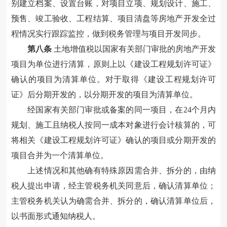
别建立档案、设置台
账
，对项目立项、规划设计、施工、
预售、竣工验收、工程结算、项目清盘等房地产开发全过
程情况实行跟踪监控，做到税务管理与项目开发同步。
第八条
土地增值税以国家有关部门审批的房地产开发
项目为单位进行清算，原则上以《建设工程规划许可证》
确认
的项目为
清算单位。
对于
取得《建设工程规划许可
证》后分期开发的，以分期
开发的
项目为清算单位。
经国家有关部门审批或备案的同
一
项目，在
24个月内
规划、施工且纳税人按同一成本对象进行会计核算的，可
将相关《建设工程规划许可证》确认的项目或分期
开发
的
项目合并为一个
清算
单位。
上述情况和其他确有特殊原因需合并、拆分的，由纳
税人提出申请，经主管税务机关
同意后，
确认
清算单位
；
主管
税务机关认为确需合并、拆分的，
确认
清算单位
后，
以书面形式通知纳税人
。