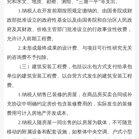
究和水文、地质、勘察、测绘、“三通一平”等支出
。
1.纳税人在开发前期
按照规定缴纳的
、
由国务院或财
政部批准设立的政府性基金以及由国务院和自治区人民政
府及其财政
、
价格主管部门批准设立的行政事业性收费，
允许计入前期工程费。
2.未形成最终成果的设计费、与项目可行性研究无关
的
咨询费
不予
扣除。
（三）建筑安装工程费，包括以出包方式支付给承包
单位的建筑安装工程费、以自营方式发生的建筑安装工程
费
。
1.纳税人销售已装修的房屋，在商品房
买卖
合同或补
充协议中明确约定房价包含装修费用的，实际发生的装修
费用可计入
房地产开发成本
。
2.纳税人
随房屋一同出售的以房屋为载体，不可随意
移动的附属设备和配套设施，如整体中央空调、户式小型