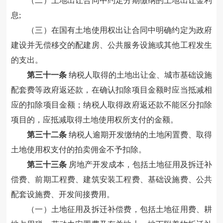
（
二
）
土地出让合同中约定分期缴纳
的
土地出让金利
息
;
（
三
）
在国有土地使用权出让合同中明确约定
为
政府
建设并无偿移交的
配建房
、
公共服务设施或其他工程发生
的支出
。
第三十
一
条
纳税人取得的土地出让金、
城市基础设施
配套费
等政府返还款，在确认扣除项目金额时应当抵减相
应的扣除项目金额
；
纳税人取得政府返还款不能区分扣除
项目的
，
应抵减
取得土地使用权所支付的金额
。
第三十
二
条
纳税人
逾期开发缴纳的土地闲置费、取得
土地使用权支付的拍卖佣金
不予
扣除。
第三十
三
条
房地产开发成本
，包括土地征用及拆迁补
偿费、前期工程费、建筑安装工程费、基础设施费、公共
配套设施费、开发间接费用。
（一）
土地征用及拆迁补偿费，包括土地征用费、耕