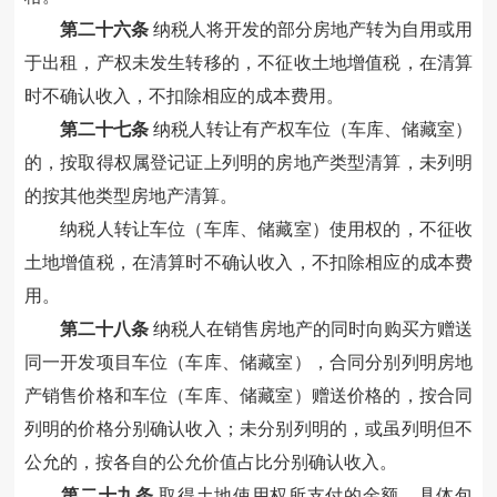
第二十六条
纳税人将开发的部分房地产转为自用或用
于出租，产权未发生转移
的
，不征收土地增值税，在清算
时不确认收入，不扣除相应的成本费用。
第二十七条
纳税人
转让有产权
车位
（
车库、储藏室）
的
，
按取得权属登记证上列明的房地产类型清算，未列明
的
按其他类型房地产清算。
纳税人转让车位
（
车库、储藏室）
使用权的
，不征收
土地增值税，在清算时不确认收入，不扣除
相应的
成本
费
用
。
第二十八条
纳税人
在
销售房地产
的
同时向购买方赠送
同
一开发项目车位（车库、储藏室），合同分别列明
房地
产
销售
价格
和车位（车库、储藏室）赠送
价格
的，按合同
列明的价格
分别确认收入；未分别列明的，
或虽列明但不
公允的，
按各自的公允价值
占比
分别确认收入。
第二十九条
取得土地使用权所支付的金额
，
具体
包