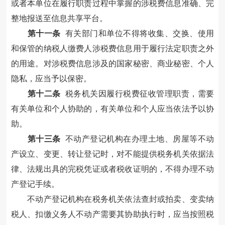
或者本单位在履行职责过程中掌握的涉税
费
信息准确、完
整地报送至
信息共享平台
。
第十
一
条
有关部门和单位不得将收集、交换、使用
和保管的纳税人
缴费人
涉税
费
信息用于履行法定职责之外
的用途。对涉税
费
信息涉及的国家秘密、商业秘密、个人
隐私，应当予以保密。
第十
二
条
税务机关因履行税
费
征收管理职责，需要
有关单位和个人协助的，有关单位和个人应当依法予以协
助。
第十
三
条
不动产登记机构在办理土地、房屋等不动
产设立、变更、转让登记时，对不能提供税务机关依据法
律、法规出具的完税凭证或者
税
收
证明的，不得办理不动
产登记手续。
不动产登记机构在税务机关依法查封
或
拍卖、变卖
纳
税人、扣缴义务人
不动产需要其协助执行时，应当按照税