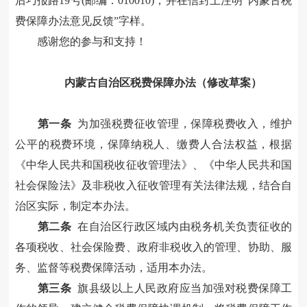
后巧报路19号
(邮编：
010010
)，并在信封上注明“
内蒙古
税
费保障办法意见
反馈
”字样。
感谢您的参与和支持！
内蒙古自治区税
费
保障办法
（
修改草案
）
第一条
为加强
税费
征收管理，保障税
费
收入，维护
公平的税
费
环境，保障纳税人
、
缴费人
合法权益，根据
《中华人民共和国税收征收管理法》
、
《中华人民共和国
社会保险法》及非税收入征收管理有关法律法规
，结合自
治区实际，制定本办法。
第二条
在自治区行政区域内
由税务机关负责征收的
各项税收、社会保险费、政府非税收入的
管理、协助、服
务、监督等税
费
保障活动，适用本办法。
第三条
旗县级以上人民政府应当加强对税
费
保障工