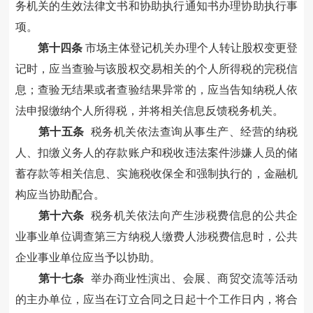
务机关的生效法律文书和协助执行通知书办理协助执行事
项。
第十
四
条
市场主体登记机关
办理
个人转让股权变更登
记
时
，应当查验与该股权交易相关的个人所得税的完税
信
息
；查验无结果或者查验结果异常的，应当告知纳税人依
法申报缴纳个人所得税，并将相关信息反馈税务机关。
第十五条
税务机关依法查询从事生产、经营的纳税
人、扣缴义务人的存款账户和税收违法案件涉嫌人员的储
蓄存款等相关信息、实施税收保全和强制执行的，金融机
构应当协助配合。
第十六条
税务机关依法向产生涉税
费
信息的公共企
业事业单位调查第三方纳税人
缴费人
涉税
费
信息时，公共
企业事业单位应当予以协助。
第十
七
条
举办商业性演出、会展、商贸交流等活动
的主办单位，应当在订立合同之日起十个工作日内，将合