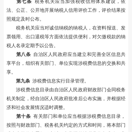
第
七
条
税务机关应当加强税收信用体系建设，依
法、公正、公开地开展纳税人信用评价工作，评价结果按
照规定及时公布。
税务机关应当对诚信纳税的纳税人，在资料报送、发
票领用、出口退税等方面依法提供便利，对欠缴税款的纳
税人名录定期予以公告。
第
八
条
自治区人民政府应当建立和完善全区
信息共
享平台
，组织有关部门、单位实现涉税
费
信息的交换和共
享。
第
九
条
涉税
费
信息实行目录管理。
涉税
费
信息目录由自治区人民政府财政部门会同税务
机关制定，经自治区人民政府批准后公布实施，并根据经
济和社会发展情况适时调整。
第十条
有关部门和单位应当根据涉税
费
信息目录，
按照与财政部门、税务机关约定的方式和时间，将本部门