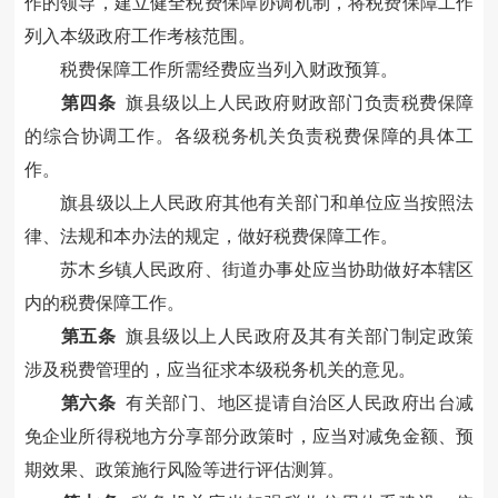
作的领导，建立健全税
费
保障协调机制
，
将
税
费
保障工作
列入本级政府工作考核范围。
税
费
保障工作所需经费应当列入财政预算。
第四条
旗县级以上人民政府财政部门负责税
费
保障
的综合协调工作。各级税务机关负责税
费
保障的具体工
作。
旗县级以上人民政府其他有关部门和单位应当按照法
律、法规和本办法的规定，做好税
费
保障工作。
苏木乡镇人民政府、街道办事处应当协助做好本辖区
内的税
费
保障工作。
第
五
条
旗县级以上人民政府及其有关部门制定政策
涉及税
费
管理的，应当征求本级税务机关的意见。
第
六
条
有关部门、地区提请自治区人民政府出台减
免企业所得税地方分享部分政策时，应当对减免金额、预
期效果、政策施行风险等进行评估测算。