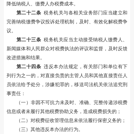
降低纳税人
、
缴费人
办税
费
成本。
第二十
二
条
税务机关
与各相关业务部门
应当建立和
完善纳税
缴费
争议投诉处理机制，及时、有效化解税
费
争
议。
第二十
三
条
税务机关应当主动接受纳税人
缴费人
、
新闻媒体和人民群众对税
费
执法的评议和监督，及时反馈
改进措施和结果。
第二十
四
条
违反本办法规定，有关部门和单位有下
列行为之一的，对直接负责的主管人员和其他直接责任人
员依法给予处分，涉嫌犯罪的，移送司法机关依法追究刑
事责任：
（一）非因不可抗力未及时、准确、完整传递涉税
费
信息或者未履行其他税
费
协助义务，造成税
费
损失的；
（二）对税
费
征收管理信息未依法履行保密义务的；
（三）其他违反本办法的行为。