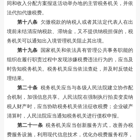
同和收入分配方案报送活动举办地的主管税务机关，并依
法代扣代缴
税费
。
第十
八
条
欠缴税款的纳税人或者其法定代表人在出
境前未结清应纳税款、滞纳金，又不提供纳税担保的，税
务机关可以通知出入境管理机关阻止其出境。
第
十
九
条
国家机关和依法具有管理公共事务职能的
组织在履行职责过程中发现涉嫌税
费
违法行为的，应当及
时告知税务机关。税务机关应当依法查处，并及时反馈处
理结果。
第二十条
税务机关应当与各级人民法院建立协作配
合机制，加强信息共享。人民法院在强制执行
拍卖变卖纳
税人财产时，应当协助税务机关依法征收税费；
企业破产
清算时，
人民法院应当通知税务机关进行债权申报
。
第二十
一
条
税务机关应当创新服务方式，改善办税
费
服务设施，利用现代信息技术，优化办税
费
服务程序，