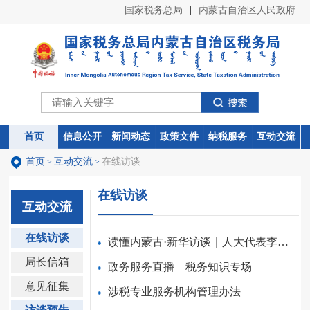
国家税务总局
|
内蒙古自治区人民政府
首页
首页
信息公开
信息公开
新闻动态
新闻动态
政策文件
政策文件
纳税服务
纳税服务
互动交流
互动交流
首页
互动交流
在线访谈
>
>
在线访谈
互动交流
在线访谈
读懂内蒙古·新华访谈｜人大代表李俊珅：为因地制宜发展新质...
局长信箱
政务服务直播—税务知识专场
意见征集
涉税专业服务机构管理办法