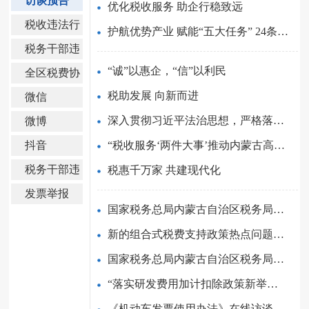
访谈预告
优化税收服务 助企行稳致远
税收违法行
护航优势产业 赋能“五大任务” 24条税务措施助力内蒙古高质...
为检举
税务干部违
纪举报
“诚”以惠企，“信”以利民
全区税费协
同工作服务
税助发展 向新而进
微信
专线
深入贯彻习近平法治思想，严格落实普法工作责任制
微博
抖音
“税收服务‘两件大事’推动内蒙古高质量发展”新闻发布会实录
税务干部违
税惠千万家 共建现代化
纪举报电话
发票举报
国家税务总局内蒙古自治区税务局“‘非接触式’服务让您办税...
新的组合式税费支持政策热点问题解答
国家税务总局内蒙古自治区税务局“办税缴费便利化服务知多少...
“落实研发费用加计扣除政策新举措”在线访谈
《机动车发票使用办法》在线访谈