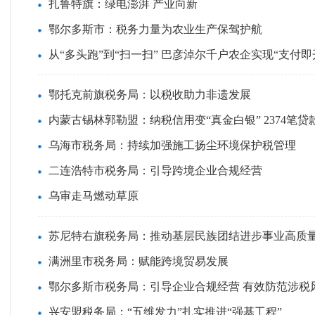
扎鲁特旗：绿电澎湃 产业向新
鄂尔多斯市：税务力量为农业生产保驾护航
从“多头跑”到“扫一扫” 巴彦淖尔千户农企实现“支付即
鄂托克前旗税务局：以税收助力非遗发展
内蒙古锡林郭勒盟：纳税信用变“真金白银” 2374笔
乌海市税务局：持续加强施工扬尘环境保护税管理
二连浩特市税务局：引导跨境企业合规经营
乌审走马燃动草原
苏尼特右旗税务局：推动基层民族团结进步事业高质
满洲里市税务局：赋能跨境贸易发展
鄂尔多斯市税务局：引导企业合规经营 有效防范涉税
兴安盟税务局：“五维发力”扎实推进“强基工程”