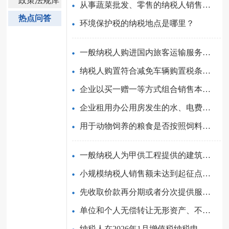
政策法规库
从事蔬菜批发、零售的纳税人销售的蔬菜是否免征增值税？
热点问答
环境保护税的纳税地点是哪里？
一般纳税人购进国内旅客运输服务的，如何抵扣进项税额？
纳税人购置符合减免车辆购置税条件的新能源汽车，购置时间以...
企业以买一赠一等方式组合销售本企业商品，企业所得税上应视...
企业租用办公用房发生的水、电费用，想要在企业所得税税前扣...
用于动物饲养的粮食是否按照饲料产品征收增值税？
一般纳税人为甲供工程提供的建筑服务是否可以简易计税？
小规模纳税人销售额未达到起征点标准的，可以选择部分应税交...
先收取价款再分期或者分次提供服务的，纳税义务发生时间如何...
单位和个人无偿转让无形资产、不动产或者金融商品，增值税是...
纳税人在2026年1月增值税纳税申报期内办理2025年四季度或12月...