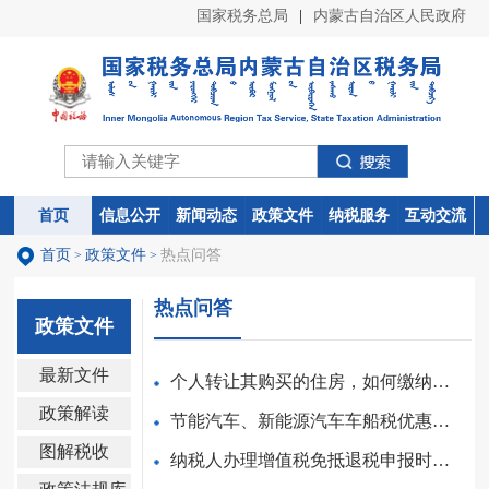
国家税务总局
|
内蒙古自治区人民政府
首页
首页
信息公开
信息公开
新闻动态
新闻动态
政策文件
政策文件
纳税服务
纳税服务
互动交流
互动交流
首页
政策文件
热点问答
>
>
热点问答
政策文件
最新文件
个人转让其购买的住房，如何缴纳增值税？
政策解读
节能汽车、新能源汽车车船税优惠政策执行到什么时候？
图解税收
纳税人办理增值税免抵退税申报时，应当报送哪些资料？