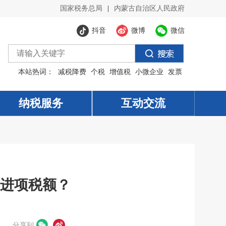
国家税务总局
|
内蒙古自治区人民政府
抖音
微博
微信
本站热词：
减税降费
个税
增值税
小微企业
发票
纳税服务
纳税服务
互动交流
互动交流
进项税额？
分享到