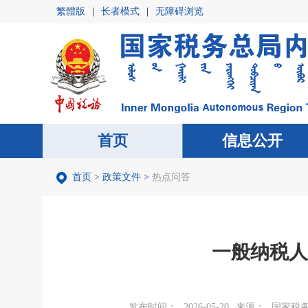
繁體版
|
长者模式
|
无障碍浏览
首页
首页
信息公开
信息公开
首页
>
政策文件
>
热点问答
一般纳税人
发布时间：
2026-05-20
来源：
国家税