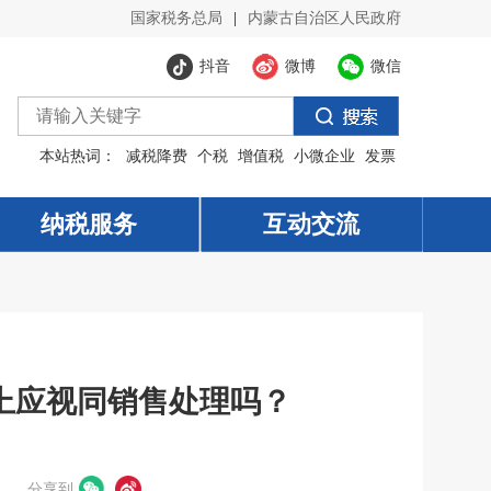
国家税务总局
|
内蒙古自治区人民政府
抖音
微博
微信
本站热词：
减税降费
个税
增值税
小微企业
发票
纳税服务
纳税服务
互动交流
互动交流
上应视同销售处理吗？
分享到