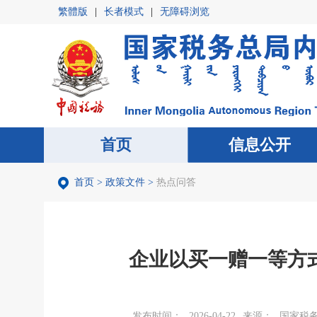
繁體版
|
长者模式
|
无障碍浏览
首页
首页
信息公开
信息公开
首页
>
政策文件
>
热点问答
企业以买一赠一等方
发布时间：
2026-04-22
来源：
国家税