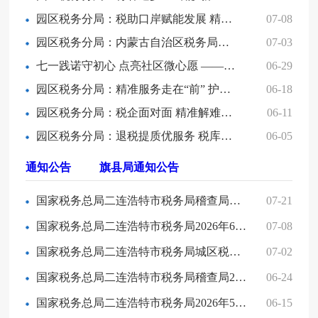
园区税务分局：税助口岸赋能发展 精细服务优化营商环境——园区税务分局精准落实税费服务举措
07-08
园区税务分局：内蒙古自治区税务局党委委员、总经济师周晟一行赴园区税务分局开展调研指导工作
07-03
七一践诺守初心 点亮社区微心愿 ——园区税务分局党支部开展七一主题党日暨党员“双报到”志愿服务活动
06-29
园区税务分局：精准服务走在“前” 护航民营企业高质量发展
06-18
园区税务分局：税企面对面 精准解难题 —我局召开企业涉税疑难问题专题座谈会
06-11
园区税务分局：退税提质优服务 税库协同赋能口岸外贸发展
06-05
通知公告
旗县局通知公告
国家税务总局二连浩特市税务局稽查局税务文书送达公告（内蒙古兴富天成国际贸易有限公司））
07-21
国家税务总局二连浩特市税务局2026年6月涉税专业服务机构信用积分情况公示
07-08
国家税务总局二连浩特市税务局城区税务分局非正常户公告
07-02
国家税务总局二连浩特市税务局稽查局2026年“双随机一公开”抽查计划
06-24
国家税务总局二连浩特市税务局2026年5月涉税专业服务机构信用积分情况公示
06-15