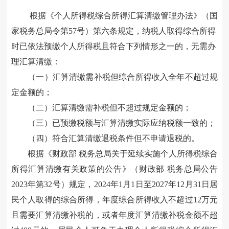
根据《个人所得税综合所得汇算清缴管理办法》（国
家税务总局令第
57
号）第六条规定，纳税人取得综合所得
时已依法预缴个人所得税且符合下列情形之一的，无需办
理汇算清缴：
（一）汇算清缴需补税但综合所得收入全年不超过规
定金额的；
（二）汇算清缴需补税但不超过规定金额的；
（三）已预缴税额与汇算清缴实际应纳税额一致的；
（四）符合汇算清缴退税条件但不申请退税的。
根据《财政部
税务总局关于延续实施个人所得税综合
所得汇算清缴有关政策的公告》（财政部
税务总局公告
2023
年第
32
号）规定，
2024
年
1
月
1
日至
2027
年
12
月
31
日居
民个人取得的综合所得，年度综合所得收入不超过
12
万元
且需要汇算清缴补税的，或者年度汇算清缴补税金额不超