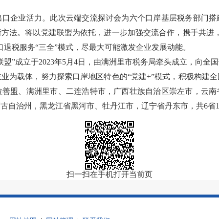
出口企业活力。此次云端交流探讨会为六个口岸基层税务部门搭
新方法。将以党建联盟为依托，进一步加强交流合作，携手共进，
口退税服务“三全”模式，尽最大可能激发企业发展动能。
联盟”成立于2023年5月4日，由满洲里市税务局牵头成立，向
主业为载体，
努力探索口岸地区特色的“党建+”模式
，
积极构建全
拉善盟、满洲里市、二连浩特市，
广西壮族自治区
崇左市
，
云南
蒙古自治州，
黑龙江
省
黑河市、牡丹江市，
辽宁
省
丹东市
，共
6省
扫一扫在手机打开当前页