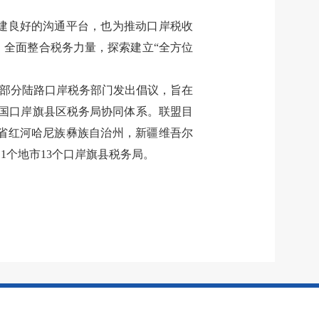
建良好的沟通平台，也为推动口岸税收
全面整合税务力量，探索建立“全方位
全国部分陆路口岸税务部门发出倡议，旨在
国口岸旗县区税务局协同体系。联盟
目
省
红河哈尼族彝族自治州，
新疆
维吾尔
11
个
地市13个口岸旗县
税务
局
。