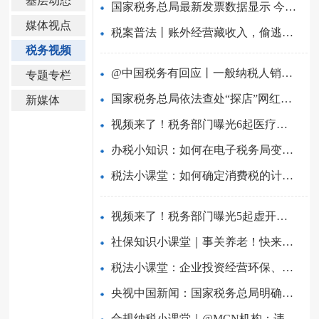
基层动态
国家税务总局最新发票数据显示 今年前5个月工业企业销售收入...
媒体视点
税案普法丨账外经营藏收入，偷逃税款法必究
税务视频
@中国税务有回应丨一般纳税人销售货物的同时提供安装服务，适...
专题专栏
国家税务总局依法查处“探店”网红白冰偷税案件
新媒体
视频来了！税务部门曝光6起医疗美容行业偷税案件
办税小知识：如何在电子税务局变更存款账户账号信息？
税法小课堂：如何确定消费税的计税依据？
视频来了！税务部门曝光5起虚开增值税发票案件
社保知识小课堂｜事关养老！快来学习“城乡居民基本养老保险...
税法小课堂：企业投资经营环保、节能节水项目如何享受减免企...
央视中国新闻：国家税务总局明确起征点标准等增值税征管事项
合规纳税小课堂｜@MCN机构：违规开具使用发票这事儿不能干