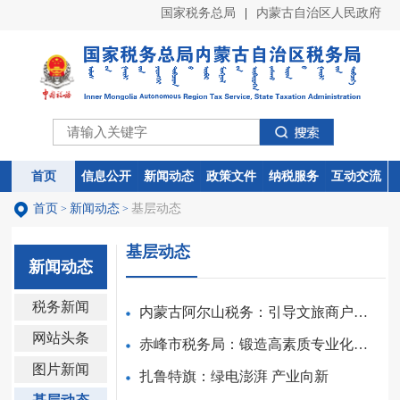
国家税务总局
|
内蒙古自治区人民政府
首页
首页
信息公开
信息公开
新闻动态
新闻动态
政策文件
政策文件
纳税服务
纳税服务
互动交流
互动交流
首页
新闻动态
基层动态
>
>
基层动态
新闻动态
税务新闻
内蒙古阿尔山税务：引导文旅商户算好“明白账”
网站头条
赤峰市税务局：锻造高素质专业化青年铁军
图片新闻
扎鲁特旗：绿电澎湃 产业向新