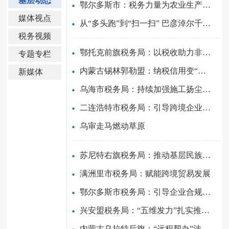
基层动态
鄂尔多斯市：税务力量为农业生产保驾护航
媒体视点
从“多头跑”到“扫一扫” 巴彦淖尔千户农企实现“支付即开票”
税务视频
鄂托克前旗税务局：以税收助力非遗发展
专题专栏
内蒙古锡林郭勒盟：纳税信用变“真金白银” 2374笔贷款精准助企
新媒体
乌海市税务局：持续加强施工扬尘环境保护税管理
二连浩特市税务局：引导跨境企业合规经营
乌审走马燃动草原
苏尼特右旗税务局：推动基层民族团结进步事业高质量发展
满洲里市税务局：赋能跨境贸易发展
鄂尔多斯市税务局：引导企业合规经营 有效防范涉税风险
兴安盟税务局：“五维发力”扎实推进“强基工程”
内蒙古乌拉特后旗：“远程帮办”涉农涉牧主体