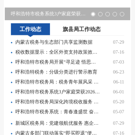
呼和浩特市税务系统3户家庭荣获2026年度“最美家庭”荣誉称号
工作动态
旗县局工作动态
内蒙古税务与生态部门共享监测数据
07-29
税收数据显示：全区外资支持政策效应凸显
07-16
呼和浩特市税务局开展“寻足迹 悟思想 铸税魂 建新功 重走长征路”庆祝中国共产党成立105周年主题党日活动
07-03
呼和浩特税务：分级分类进行警示教育
06-23
呼和浩特市税务局：税务青年展风采 宣讲赛场创佳绩
06-11
呼和浩特市税务系统3户家庭荣获2026年度“最美家庭”荣誉称号
06-01
呼和浩特市税务局深化跨境税收服务 助力企业“走出去”
05-20
呼和浩特市税务系统：青春逢盛世 奋斗正当时
05-07
新城区税务局：党建领航优服务 惠企利民助发展
07-29
内蒙古多部门联动落实“即买即退”便利化举措
07-16