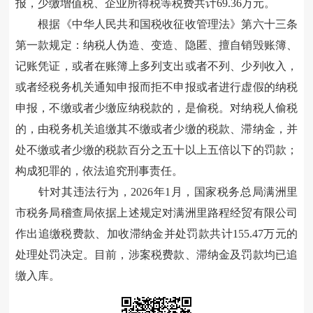
报，少缴增值税、企业所得税等税费共计69.36万元。
根据《中华人民共和国税收征收管理法》第六十三条
第一款规定：纳税人伪造、变造、隐匿、擅自销毁账簿、
记账凭证，或者在账簿上多列支出或者不列、少列收入，
或者经税务机关通知申报而拒不申报或者进行虚假的纳税
申报，不缴或者少缴应纳税款的，是偷税。对纳税人偷税
的，由税务机关追缴其不缴或者少缴的税款、滞纳金，并
处不缴或者少缴的税款百分之五十以上五倍以下的罚款；
构成犯罪的，依法追究刑事责任。
针对其违法行为，2026年1月，国家税务总局满洲里
市税务局稽查局依据上述规定对满洲里路程经贸有限公司
作出追缴税费款、加收滞纳金并处罚款共计155.47万元的
处理处罚决定。目前，涉案税费款、滞纳金及罚款均已追
缴入库。