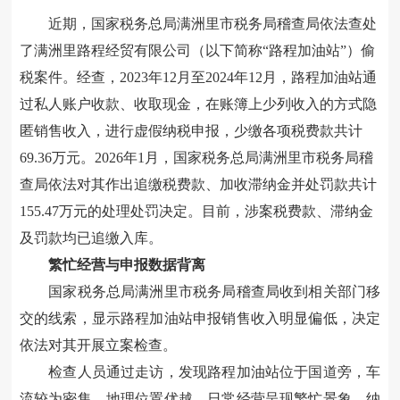
近期，国家税务总局满洲里市税务局稽查局依法查处
了满洲里路程经贸有限公司（以下简称“路程加油站”）偷
税案件。经查，2023年12月至2024年12月，路程加油站通
过私人账户收款、收取现金，在账簿上少列收入的方式隐
匿销售收入，进行虚假
纳税
申报，少缴各项税费款共计
69.36万元。2026年1月，国家税务总局满洲里市税务局稽
查局依法对其作出追缴税费款、加收滞纳金并处罚款共计
155.47万元的处理处罚决定。目前，涉案税费款、滞纳金
及罚款均已追缴入库。
繁忙经营与申报数据背离
国家税务总局满洲里市税务局稽查局收到相关部门
移
交的线索
，显示路程加油站申报销售收入明显偏低，决定
依法对其开展立案检查。
检查人员通过走访，发现路程加油站位于国道旁，车
流较为密集，地理位置优越，日常经营呈现繁忙景象。纳