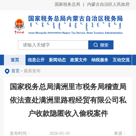
国家税务总局
|
内蒙古自治区人民政府
首页
首页
信息公开
信息公开
新闻动态
新闻动态
政策文件
政策文件
纳税服务
纳税服务
互动交流
互动交流
首页
最新发布
>
国家税务总局满洲里市税务局稽查局
依法查处满洲里路程经贸有限公司私
户收款隐匿收入偷税案件
发布时间：
2026-05-29
来源：