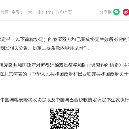
务总局
字号：
[大]
[中]
[小]
打印本页
分享到
议定书（以下简称协定）的签署双方均已完成协定生效所必需的
，制发相关公告。协定主要条款内容详见附件。
喀麦隆共和国政府对所得消除双重征税和防止逃避税的协定》主要条
月5日在北京签署的〈中华人民共和国政府和巴西联邦共和国政府关
于中国与喀麦隆税收协定以及中国与巴西税收协定议定书生效执