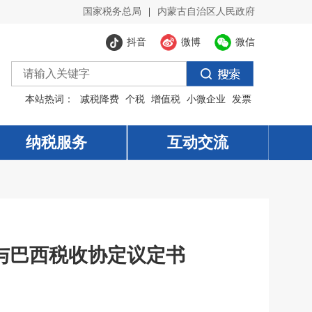
国家税务总局
|
内蒙古自治区人民政府
抖音
微博
微信
本站热词：
减税降费
个税
增值税
小微企业
发票
纳税服务
纳税服务
互动交流
互动交流
与巴西税收协定议定书