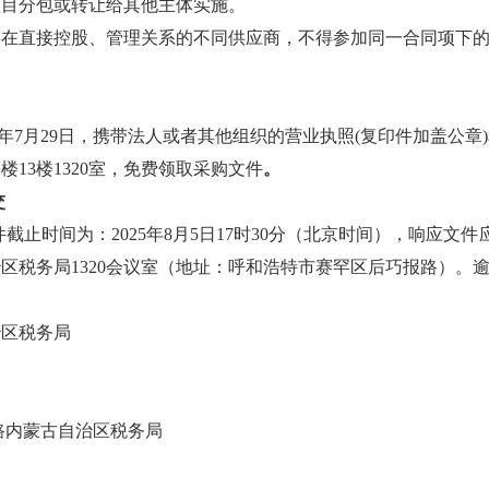
项目分包或转让给其他主体实施。
存在直接控股、管理关系的不同供应商，不得参加同一合同项下
年
7
月
29
日，
携带法人或者其他组织的营业执照
(
复印件加盖公章
)
公楼
13
楼
1320
室，免费领取采购文件
。
交
件截止时间为：
2025
年
8
月
5
日
17
时
30
分（北京时间），响应文件
治区税务局
1320
会议室（地址：呼和浩特市赛罕区后巧报路）。
治区税务局
路内蒙古自治区税务局