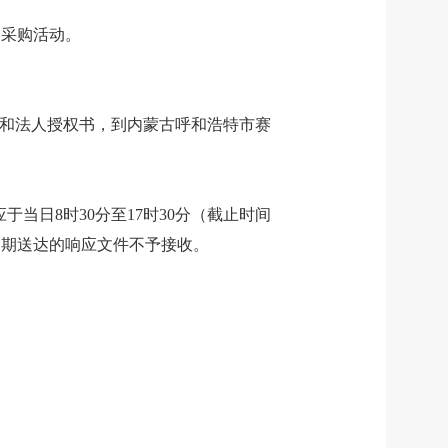
的采购活动。
和法人授权书
，到
内蒙古呼和浩特市赛
应于当日
8
时
30
分至
17
时
30
分（截止时间
逾期送达的响应文件不予接收。