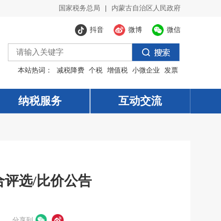
国家税务总局
|
内蒙古自治区人民政府
抖音
微博
微信
本站热词：
减税降费
个税
增值税
小微企业
发票
纳税服务
纳税服务
互动交流
互动交流
评选/比价公告
分享到