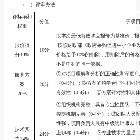
（二）评审办法
评标项
和
分值
子项
权重
以本次最低有效响应报价为基准价，报价得
报价
得
按照财政部《政府采购促进中小企业发展
10分
分
10%
价格给予10%的扣除，用扣除后的价
不是中标的唯一依据。
①对
项目理解和分析的正确性和深度广度
服务方
（0-4分）
；
③方案的科学
合理性
和可
案
20分
有效性
（0-4分）
；⑤方案针对性和具
20%
①组织机构完整，具有专业性团队，工
控制机制完善
（0-4分）
；②团队人员
性强，项目负责人具有中级统计师以上
技术实
上职称
（0-4分）
；③专业技术力量强
24分
力
24%