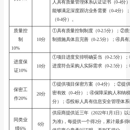
人具有质量管理体系认证证书（0-4分
能够满足深度跟访业务需要（0-4分）
（0-4分）。
质量控
①具有质量控制制度
（0-2.5分）
；②质
制
10分
制措施具体且完善
（0-2.5分）
；④具有
10%
①项目进度安排明确妥当
（0-2.5分）
；
进度保
进度符合采购人实际需求
（0-2.5分）
；
10分
证
10%
①
提供项目保密方案
（0-4分）
；
②
提
保密工
密有效
（0-4分）
；
④
保障采购人和纳
20分
作
20%
分）
；⑤投标人具有信息安全管理体系
供应商提供近三年（202
2
年1月1日）
同类
业
为准)，
每提供一个得2分，累计最多得
6
分
绩
6%