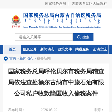
国家税务总局
|
内蒙古自治区人民政府
首页
首页
信息公开
信息公开
新闻动态
新闻动态
政策文件
政策文件
纳税服务
纳税服务
互动交流
互动交流
首页
新闻动态
税务新闻
>
>
国家税务总局呼伦贝尔市税务局稽查
局依法查处额尔古纳市中旅石油有限
公司私户收款隐匿收入偷税案件
发布时间：
2026-05-29
来源：