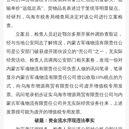
输单价“远低近高”、货物品名表述过于笼统等明显疑点。
经研判，
乌海市税务局稽查局决定对该公司进行立案检
查。
立案后，检查人员赶赴鄂尔多斯开展外调协查取证，
经与当地
公安同志了解情况，
内蒙古军魂物流有限责任公
司
是公安部门破获虚开团伙设立的“壳公司”之一，无实际
经营活动。
检查人员调阅公安部门相关案卷，发现一份对
内蒙古军魂物流有限责任公司负责人做的讯问笔录，笔录
显示
内蒙古军魂物流有限责任公司曾以收取10%税点的方
式，向
乌海市增源商贸有限责任公司
虚开
增值税专用
发
票。讯问笔录
初步
证实
乌海市增源商贸有限责任公司与
内
蒙古军魂物流有限责任公司
并无实际经营业务往来，上述
发票很可能为虚开的
增值税专用
发票。
破题：资金流水浮现违法事实