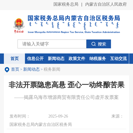
国家税务总局
|
内蒙古自治区人民政府
首页
首页
信息公开
信息公开
新闻动态
新闻动态
政策文件
政策文件
纳税服务
纳税服务
互动交流
互动交流
首页
新闻动态
税务新闻
>
>
非法开票隐患高悬 歪心一动终酿苦果
——揭露乌海市增源商贸有限责任公司虚开发票案
发布时间：
2025-09-26
来源：
国家税务总局内蒙古自治区税务局