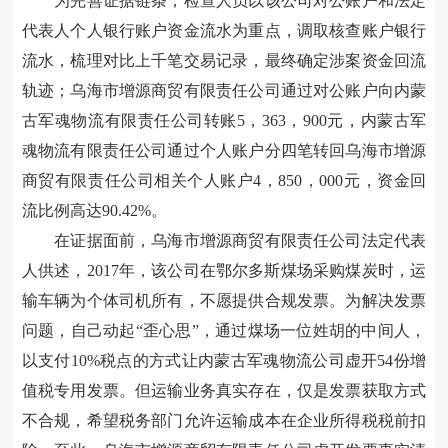
为完善证据链条，检查人员以该公司对公账户和法定
代表人个人银行账户资金流水为重点，调取核查账户
银行
流水，
梳理对比
上千笔交易记录
，
最终确定
涉案资金回流
轨迹
；
乌海市增源商贸有限责任公司通过对公账户向内蒙
古军魂物流有限责任公司转账5，363，900元，内蒙古军
魂物流有限责任公司通过个人账户分四笔转回乌海市增源
商贸有限责任公司相关个人账户4，850，000元，资金回
流比例高达90.42%。
在证据面前，
乌海市
增源商贸有限责任公司法定代表
人供述，2017年，该公司在鄂尔多斯煤场采购煤炭时，运
输
车辆
为个体司机
所有
，不愿提供合规发票。为解决发票
问题，自己动起“歪心思”，通过煤场一位姓胡的中间人，
以支付10%税点的方式让内蒙古军魂物流公司虚开54份
增
值税专用发票。但
运输业务
真实存在
，
仅是
发票
获取
方式
不合规，希望税务部门允许运输成本在企业所得税税前扣