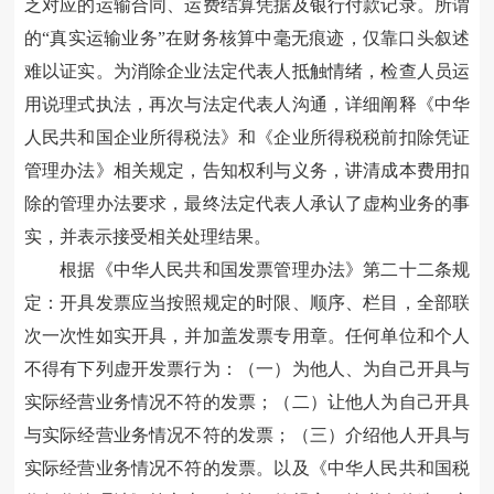
乏对应的运输合同、运费结算凭据及银行付款记录。
所谓
的“真实运输业务”在财务核算中毫无痕迹，仅靠口头叙述
难以证实。
为消除企业法定代表人抵触情绪，检查
人员
运
用说理式执法，再次与法定代表人沟通，
详细
阐释
《
中华
人民共和国企业所得税法
》
和
《企业所得税税前扣除凭证
管理办法》
相关规定
，告知权利与义务，讲清
成本费用扣
除的管理办法要求
，最终
法定代表人承认了虚构业务的事
实，并表示
接受相关处理结果。
根据《中华人民共和国发票管理办法》第二十二条规
定：开具发票应当按照规定的时限、顺序、栏目，全部联
次一次性如实开具，并加盖发票专用章。任何单位和个人
不得有下列虚开发票行为：（一）为他人、为自己开具与
实际经营业务情况不符的发票；（二）让他人为自己开具
与实际经营业务情况不符的发票；（三）介绍他人开具与
实际经营业务情况不符的发票。以及《中华人民共和国税