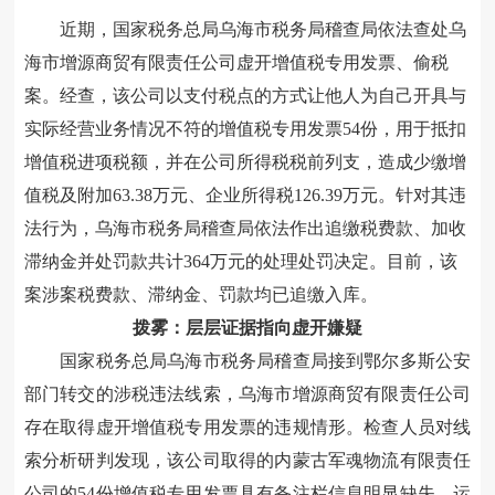
近期，国家税务总局乌海市税务局稽查局依法查处乌
海市增源商贸有限责任公司
虚开增值税专用发票、偷税
案
。经查，该公司以支付税点的方式让他人为自己开具与
实际经营业务情况不符的增值税专用发票54份，
用于抵扣
增值税进项税额，并在公司所得税税前列支
，造成少
缴
增
值税及附加63.38万元、企业所得税126.39万元
。针对其违
法行为，乌海市税务局稽查局依法作出追缴税费款、加收
滞纳金并处罚款共
计
364万
元的处理处罚决定。目前，该
案涉案税费款、滞纳金、罚款均已追缴入库。
拨雾：层层证据指向虚开嫌疑
国家税务总局乌海市税务局稽查局接到鄂尔多斯公安
部门转交的涉税违法线索，
乌海市增源商贸有限责任公司
存在取得虚开
增值税专用
发票的违规情形。
检查人员对线
索
分析
研判发现
，
该公司
取得的内蒙古军魂物流有限责任
公司的
54份增值税专用发票具有
备注栏信息明显缺失、运