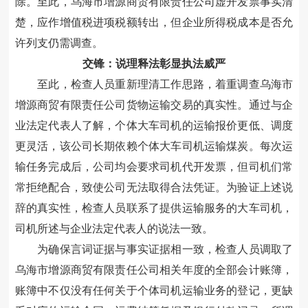
除。
至此，
乌海市
增源商贸有限责任公司
虚开发票事实清
楚，应作增值税进项税额转出，但企业所得税成本是否允
许列支仍需调查。
交锋：说理释法彰显执法威严
至此
，
检查人员重新理清工作思路，着重调查
乌海市
增源商贸有限责任公司货物运输交易
的真实性
。通过与企
业法定代表人了解，
个体
大车司机的运输报价更低、调度
更灵活，该公司长期依赖
个体
大车司机运输煤炭。每次运
输任务完成后，公司
均
会要求司机代开发票，但司机们
常
常
拒绝配合，
致使
公司无法取得合法凭证。为验证
上述
说
辞的真实性，检查人员联系了提供运输服务的大车司机，
司机所述与企业法定代表人的说法一致。
为确保言词证据与事实证据相一致，
检查人员调取了
乌海市
增源商贸有限责任
公司
相关年度的全部会计账簿，
账簿中不仅没有任何关于个体司机运输业务的登记，更缺