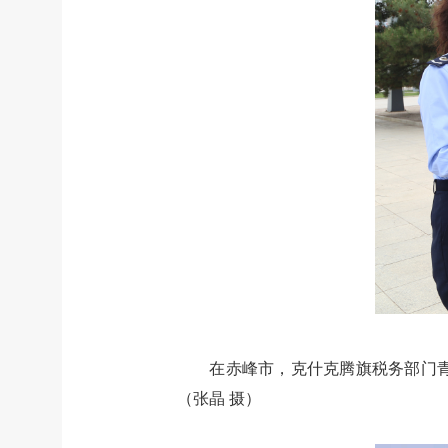
在赤峰市，克什克腾旗税务部门
（张晶 摄）