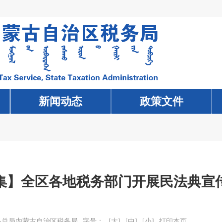
新闻动态
新闻动态
政策文件
政策文件
集】全区各地税务部门开展民法典宣
务总局内蒙古自治区税务局
字号：
[大]
[中]
[小]
打印本页