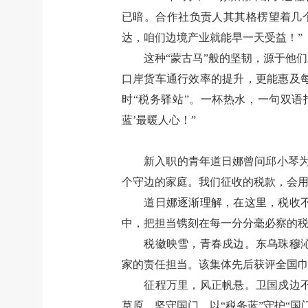
已暗。合作社负责人其其格楞望着几
达，咱们边境产业就能早一天受益！”
这种“蒙古马”般的坚韧，源于他
口岸货车通行效率的提升，更能惠及
时“税务驿站”。一杯热水，一句双
蓝’最暖人心！”
新入职的青年道日娜曾问邱小琴
个守边的家庭。我们征收的税款，会用
道日娜逐渐理解，在这里，税收
中，把担当镌刻在每一分分毫必察的
税徽映雪，青春戍边。东乌珠穆
家的责任担当。该集体先后获评全国
征程万里，风正帆悬。卫国戍边
草原、坚守国门，以“税务蓝”守护“