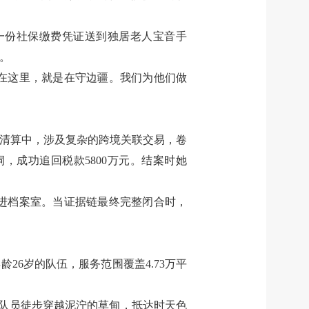
一份社保缴费凭证送到独居老人宝音手
。
安在这里，就是在守边疆。我们为他们做
产清算中，涉及复杂的跨境关联交易，卷
成功追回税款5800万元。结案时她
扎进档案室。当证据链最终完整闭合时，
26岁的队伍，服务范围覆盖4.73万平
和队员徒步穿越泥泞的草甸，抵达时天色