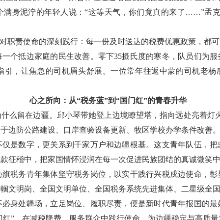
个满身泥泞的年轻人说：“这等天气，你们竟真的来了……”孟克
们对职责使命的深刻践行：每一份及时送达的税费优惠政策，都
每一个抵边家庭的民生改善。零下35摄氏度的寒冬，队员们为服
语指引，让焦急的司机眉头舒展。一位常年往返中蒙的司机老杨感
心之所向：从“税务蓝”到“国门红”的青春升华
为什么留在边疆。邱小琴带她登上边境瞭望塔，指向远处亮着灯火
于边防公路建设、口岸查验设备更新、牧区学校办学条件改善。
不仅是数字，更关系到千家万户和边疆根基。这支青年队伍，把
税款征稽中，把家国情怀浸润在每一次促进民族团结的真诚微笑
沁旗税务青年集体坚守税务岗位，以实干践行兴税戍边使命，彰
巾帼文明岗、全国文明单位、全国税务系统先进集体、二星级全
不必身处疆场，立足岗位、履职尽责，便是新时代青年报国的最
国门红”，在减税降费、服务群众中践行使命，为边疆稳定与高质