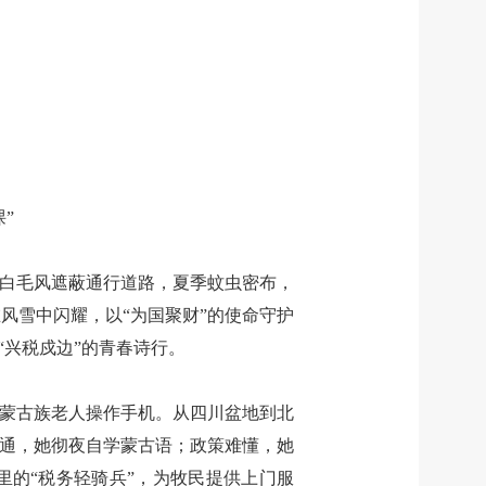
”
冬季白毛风遮蔽通行道路，夏季蚊虫密布，
风雪中闪耀，以“为国聚财”的使命守护
“兴税戍边”的青春诗行。
位蒙古族老人操作手机。从四川盆地到北
不通，她彻夜自学蒙古语；政策难懂，她
里的“税务轻骑兵”，为牧民提供上门服