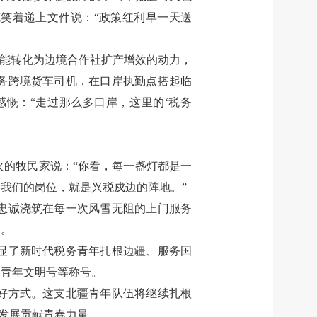
笑着递上文件说：“政策红利早一天送
可能转化为边境合作社扩产增效的动力，
务跨境货车司机，在口岸执勤点搭起临
慨：“走过那么多口岸，这里的‘税务
的牧民家说：“你看，每一盏灯都是一
我们的岗位，就是兴税戍边的阵地。”
忠诚浇筑在每一次风雪无阻的上门服务
中。
显了新时代税务青年扎根边疆、服务国
国青年文明号等称号。
好方式。这支北疆青年队伍将继续扎根
量发展贡献青春力量。