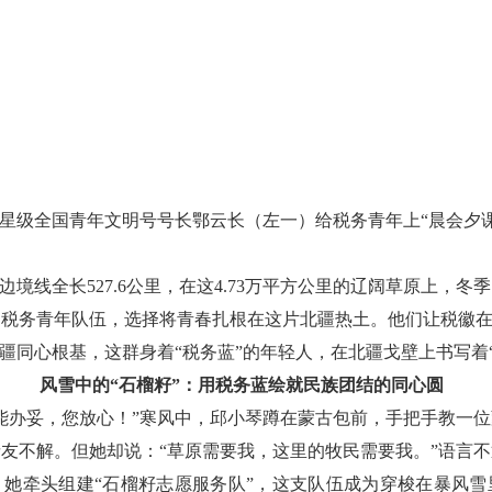
星级全国青年文明号号长鄂云长（左一）给税务青年上“晨会夕课
边境线全长527.6公里，在这4.73万平方公里的辽阔草原上，
的税务青年队伍，选择将青春扎根在这片北疆热土。他们让税徽在
边疆同心根基，这群身着“税务蓝”的年轻人，在北疆戈壁上书写着
风雪中的“石榴籽”：用税务蓝绘就民族团结的同心圆
能办妥，您放心！”寒风中，邱小琴蹲在蒙古包前，手把手教一
亲友不解。但她却说：“草原需要我，这里的牧民需要我。”语言
，她牵头组建“石榴籽志愿服务队”，这支队伍成为穿梭在暴风雪