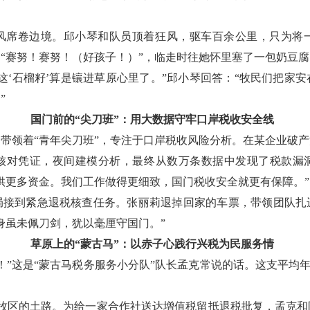
白毛风席卷边境。邱小琴和队员顶着狂风，驱车百余公里，只为将
“赛努！赛努！（好孩子！）”，临走时往她怀里塞了一包奶豆腐
这‘石榴籽’算是镶进草原心里了。”邱小琴回答：“牧民们把家
”
国门前的“尖刀班”：用大数据守牢口岸税收安全线
带领着“青年尖刀班”，专注于口岸税收风险分析。在某企业破
核对凭证，夜间建模分析，最终从数万条数据中发现了税款漏洞，
供更多资金。我们工作做得更细致，国门税收安全就更有保障。”
务局接到紧急退税核查任务。张丽莉退掉回家的车票，带领团队
身虽未佩刀剑，犹以毫厘守国门。”
草原上的“蒙古马”：以赤子心践行兴税为民服务情
”这是“蒙古马税务服务小分队”队长孟克常说的话。这支平均年龄
通往牧区的土路。为给一家合作社送达增值税留抵退税批复，孟克