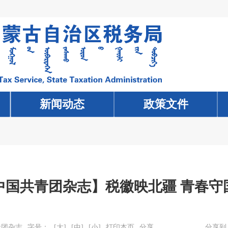
新闻动态
新闻动态
政策文件
政策文件
中国共青团杂志】税徽映北疆 青春守
青团杂志
字号：
[大]
[中]
[小]
打印本页
分享
分享到