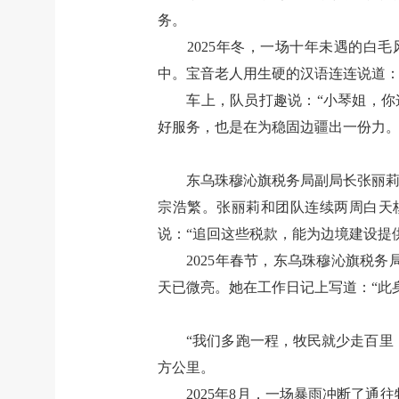
务。
2025年冬，一场十年未遇的
中。宝音老人用生硬的汉语连连说道：
车上，队员打趣说：“小琴姐，你
好服务，也是在为稳固边疆出一份力。
东乌珠穆沁旗税务局副局长张丽莉
宗浩繁。张丽莉和团队连续两周白天
说：“追回这些税款，能为边境建设提
2025年春节，东乌珠穆沁旗税
天已微亮。她在工作日记上写道：“此
“我们多跑一程，牧民就少走百里！
方公里。
2025年8月，一场暴雨冲断了