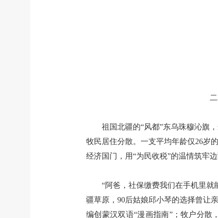
二
祖国北疆的“风都”东乌珠穆沁旗，
牧民居住分散。一支平均年龄仅26岁
经济国门，用“为民收税”的温情筑牢
“阿爸，社保缴费我们在手机里就
疆草原，90后姑娘邱小琴的选择曾让
编创蒙汉双语“漫画指南”；牧户分散