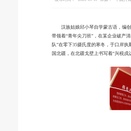
汉族姑娘邱小琴自学蒙古语，编创
带领着“青年尖刀班”，在某企业破产
队”在零下35摄氏度的寒冬，于口岸
国北疆，在北疆戈壁上书写着“兴税戍