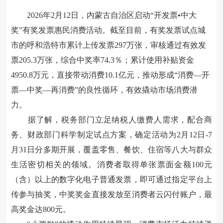
2026年2月
12日，内蒙古自治区
启动
“开发票•中大
奖”有奖发票惠民消费活动
。
截至目前，
有奖发票试点城
市的呼和浩特市
累计上传发票
297万张，审核通过有效发
票205.3万张，综合中奖率74.3％；累计使用补贴资金
4950.8万元，直接带动消费10.1亿元，
推动形成“消费—开
票—中奖—再消费”的良性循环，
有效撬动市场消费潜
力。
据了解，税务部门立足纳税人缴费人需求，配合商
务、财政部门科学制定试点方案，确定活动为
2月12日
-
7
月31日分多期开展，覆盖零售、餐饮、住宿等八大与群众
生活密切相关的领域。消费者取得单张票面金额100元
（含）以上的数字化电子普通发票，即可通过指定平台上
传参与抽奖，中奖奖金直接发放至消费者云闪付账户，最
高奖金达800元
。