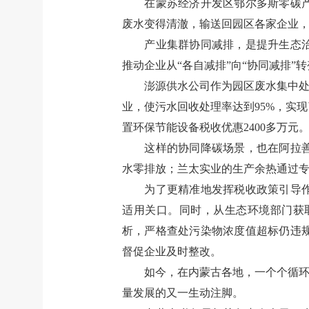
在蒙苏经济开发区鄂尔多斯零碳
废水变得清澈，输送回园区各家企业
产业集群协同减排，是提升生态
推动企业从
“
各自减排
”
向
“
协同减排
”
转
澎源供水公司作为园区废水集中
业，使污水回收处理率达到
95%
，实现
置环保节能设备税收优惠
2400
多万元
这样的协同降碳场景，也在阿拉
水零排放；兰太实业的生产余热通过
为了更精准地发挥税收政策引导
适用关口。同时，从生态环境部门获
析，严格查处污染物浓度值超标仍违
督促企业及时整改。
如今，在内蒙古各地，一个个循
量发展的又一生动注脚。