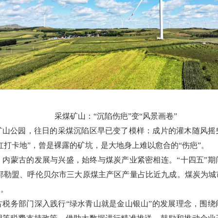
采煤矿山：
“
沉陷伤疤
”
变
“
风景画卷
”
矿山公园，往日的采煤沉陷区早已变了模样：成片的灌木随风摇
红打卡地
”
，曾是裸露的矿坑，是大地身上难以愈合的
“
伤疤
”
。
。内蒙古的发展与兴盛，始终与煤炭产业紧密相连。
“
十四五
”
期
郭勒盟、呼伦贝尔市三大原煤主产区产量占比近九成。煤炭为城
弱。
古税务部门深入践行
“
绿水青山就是金山银山
”
的发展理念，围绕