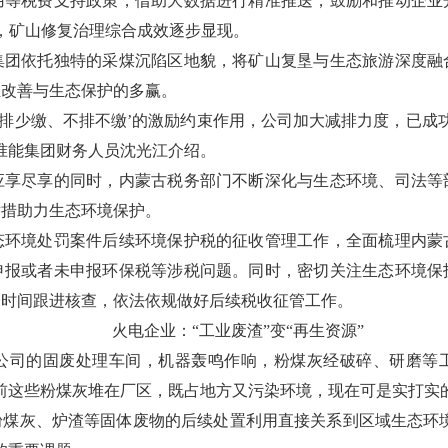
用等税费支持政策，借助大数据进行精准推送，鼓励和推动企业
，矿山修复治理综合成效逐步显现。
集团依托独特的采煤沉陷区地貌，将矿山复垦与生态旅游深度融
生改善与生态保护的多赢。
排少缴、不排不缴
’
的激励约束作用，公司加大减排力度，已成
准能集团财务人员沈光江介绍。
应享尽享的同时，内蒙古税务部门不断深化与生态环境、司法等
举措助力生态环境保护。
态环境处罚案件后续环境保护税的征收管理工作，全面梳理内蒙
申报或者未申报环保税等涉税问题。同时，密切关注生态环境保
一时间跟进核查，依法依规做好后续税收征管工作。
火电企业：
“
工业废渣
”
变
“
再生资源
”
公司的固废处理车间，机器轰鸣作响，粉煤灰经破碎、研磨等
前这些粉煤灰堆在厂区，既占地方又污染环境，现在可是实打实
粉煤灰、炉渣等固体废物的后续处置利用直接关系到区域生态环