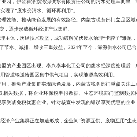
产业园，伊金霍洛旗澎源供水有限责任公司的污水处理车间里，
，实现了
“
废水变清水、循环再利用
”
。
治理效能、推动绿色发展的有效路径。内蒙古税务部门立足区域
变，逐步形成循环经济产业集群。
处理主体，历经技术攻坚，成功破解光伏废水治理
“
卡脖子
”
难题，
了节水、减排、增收三重效益。
2024
年至今，澎源供水公司已合
。
善盟的产业园区出现。泰兴泰丰化工公司的废水经深度处理后，
专用管道输送给园区集中供气项目，实现能源高效利用。
作用，推动产业集群实现绿色发展，内蒙古税务部门重点关注工
取相关数据，将企业环保税申报数据、生态环境部门监测数据
规享受减免税优惠企业。针对核查中发现的错误享受优惠的企业
环经济产业集群正在加速形成，企业间
“
资源互供、废物互用
”
生态