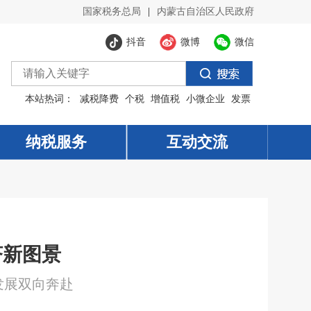
国家税务总局
|
内蒙古自治区人民政府
抖音
微博
微信
本站热词：
减税降费
个税
增值税
小微企业
发票
纳税服务
纳税服务
互动交流
互动交流
济新图景
发展双向奔赴