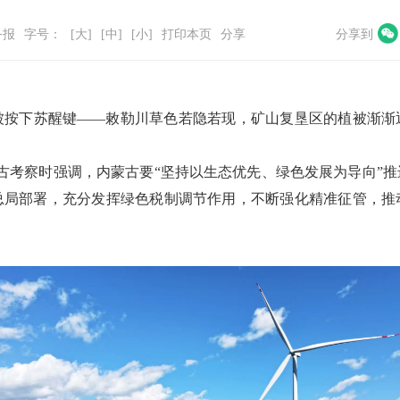
务报
字号：
[大]
[中]
[小]
打印本页
分享
分享到
被按下苏醒键
——
敕勒川草色若隐若现，矿山复垦区的植被渐渐
古考察时强调，内蒙古要
“
坚持以生态优先、绿色发展为导向
”
推
总局部署，充分发挥绿色税制调节作用，不断强化精准征管，推