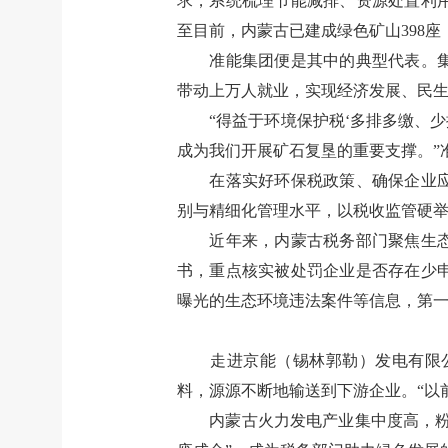
求，系统梳理节能减排、资源处置利
至目前，内蒙古已建成绿色矿山
398
座
准能集团便是其中的典型代表。
带动上万人就业，实现经济发展、民
“
得益于环境保护税
‘
多排多缴、少
成为我们开展矿石复垦的重要支撑。
”
在落实好环保税政策、确保企业
别与精细化管理水平，以税收监管硬
近年来，内蒙古税务部门聚焦生
书，重点核实被处罚企业是否存在少
曝光的生态环境违法案件等信息，第
走进京能（锡林郭勒）发电有限
料，源源不断地输送到下游企业。
“
以
内蒙古火力发电产业集中度高，