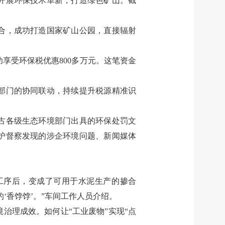
开展环保技术革新，打造绿色矿山。截
合，成功打造国家矿山公园，直接辐射
功享受环保税优惠
800
多万元。这笔资金
部门的协同联动，持续提升税源精准识
古各级生态环境部门出具的环保处罚文
护督察发现的涉企环境问题、新闻媒体
工序后，变成了可用于水泥生产的掺合
的
‘
香饽饽
’
。
”
车间工作人员介绍。
境治理成效。如何让
“
工业废物
”
实现
“
点