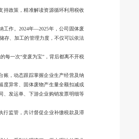
支持政策，精准解读资源循环利用税收
纳工作。
2024
年
—2025
年，公司固体废
储存、加工的管理力度，不仅可以依法
业的每一次
“
变废为宝
”
，背后都离不开税
台账，动态跟踪掌握企业生产经营及纳
幅度异常、固体废物产生量全额扣减或
同、发运单、下游企业购销发票明细等
执行监管，共计督促企业补缴税款及滞