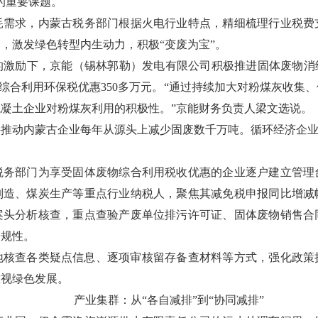
的重要课题。
耗需求，内蒙古税务部门根据火电行业特点，精细梳理行业税费
念，激发绿色转型内生动力，积极
“
变废为宝
”
。
的激励下，京能（锡林郭勒）发电有限公司积极推进固体废物消
综合利用环保税优惠
350
多万元。
“
通过持续加大对粉煤灰收集、
混凝土企业对粉煤灰利用的积极性。
”
京能财务负责人梁文选说。
接推动内蒙古企业每年从源头上减少固废数千万吨。循环经济企
税务部门为享受固体废物综合利用税收优惠的企业逐户建立管理
制造、煤炭生产等重点行业纳税人，聚焦其减免税申报同比增减
案头分析核查，重点查验产废单位排污许可证、固体废物销售合
合规性。
地核查各类疑点信息、逐项审核留存备查材料等方式，强化政策
重视绿色发展。
产业集群：从
“
各自减排
”
到
“
协同减排
”