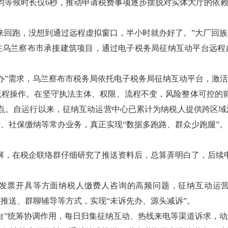
均等候时长仅
6
秒，推动申请税费事项逐步摆脱对实体大厅的依
来回跑，没想到通过远程虚拟窗口，半小时就办好了。
”
大厂回族
在乌兰察布市承接建筑项目，通过电子税务局征纳互动平台远程
。
办
”
需求，乌兰察布市税务局依托电子税务局征纳互动平台，激
流程操作。在坚守执法主体、权限、流程不变，风险整体可控的
点。自运行以来，征纳互动运营中心已累计为纳税人提供跨区域
验、社保缴纳等常办业务，真正实现
“
数据多跑路、群众少跑腿
”
。
解，在税企联络群仔细研究了推送资料后，总算弄明白了，后续
发票开具等方面纳税人缴费人咨询的高频问题，征纳互动运
准推送、群聊辅导等方式，实现
“
未诉先办、源头减诉
”
。
台
”
统筹协调作用，每日归集征纳互动、热线来电等渠道诉求，动