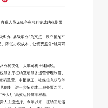
司办税人员庞晓亭在顺利完成纳税期限
级即办
+
县级审办
”
为支点，设立征纳互
径、降低办税成本，让税费服务
“
触网可
及办税变化，大车司机王建国说。
税服务厅征纳互动服务运营管理制度、
密码重置、申报更正、社保信息获取等
理职能，进一步拓宽线上服务覆盖面。
为
“
云大厅
”
高效运转筑牢根基。
费人主流选择。今年以来，征纳互动运