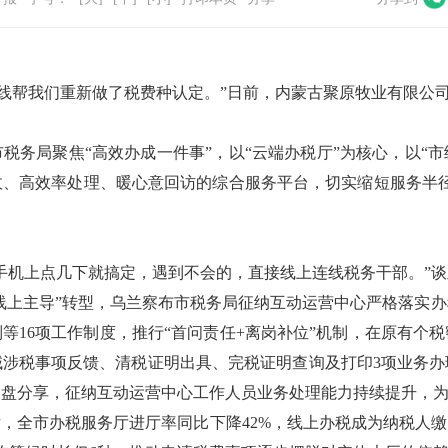
线帮我们重新做了税费种认定。
”
日前，内蒙古聚原牧业有限公
市税务局聚焦
“
高效办成一件事
”
，以
“
云端办税厅
”
为核心，以
“
市
收、高效率处理、暖心意回访的综合服务平台，切实缩短服务半
手机上点几下就搞定，遇到不会的，直接线上连线税务干部。
”
谈
线上主导
”
转型，乌兰察布市税务局征纳互动运营中心严格落实办
制等
16
项工作制度，推行
“
首问责任
+
离岗补位
”
机制，在原有个税
域涉税事项反馈、清税证明出具、完税证明查询及打印
3
项业务办
复盘分享，征纳互动运营中心工作人员业务处理能力持续提升，
后，全市办税服务厅进厅率同比下降
42%
，线上办税成为纳税人缴