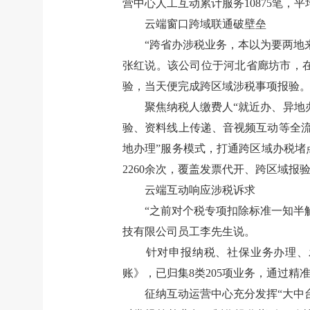
营中心人工互动累计服务
10875
笔，平
云端窗口跨域联通破壁垒
“
跨省办涉税业务，本以为要两地
张红说。该公司位于河北省廊坊市，
验，当天便完成跨区域涉税事项报验
聚焦纳税人缴费人
“
就近办、异地
验、资料线上传递、音视频互动等全
地办理
”
服务模式，打通跨区域办税堵
2260
余次，覆盖发票代开、跨区域报
云端互动响应涉税诉求
“
之前对个税专项扣除标准一知半
技有限公司员工李先生说。
针对申报纳税、社保业务办理、
账》，已归集
8
类
205
项业务，通过精
征纳互动运营中心充分发挥
“
大中