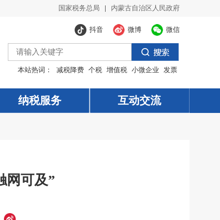
国家税务总局
|
内蒙古自治区人民政府
抖音
微博
微信
本站热词：
减税降费
个税
增值税
小微企业
发票
纳税服务
纳税服务
互动交流
互动交流
触网可及”