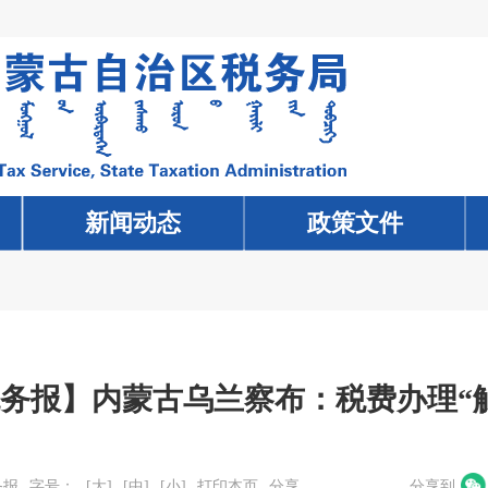
新闻动态
新闻动态
政策文件
政策文件
务报】内蒙古乌兰察布：税费办理“
务报
字号：
[大]
[中]
[小]
打印本页
分享
分享到