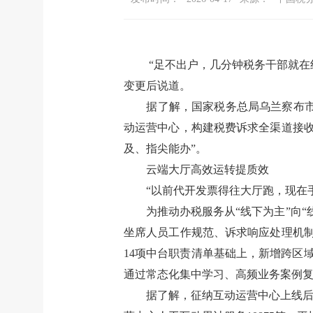
“
足不出户，几分钟税务干部就在
变更后说道。
据了解，国家税务总局乌兰察布
动运营中心，构建税费诉求全渠道接
及、指尖能办
”
。
云端大厅高效运转提质效
“
以前代开发票得往大厅跑，现在
为推动办税服务从
“
线下为主
”
向
“
坐席人员工作规范、诉求响应处理机
14
项中台职责清单基础上，新增跨区
通过常态化集中学习、高频业务案例
据了解，征纳互动运营中心上线