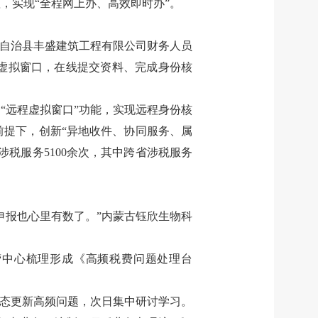
赖，实现
“
全程网上办、高效即时办
”
。
自治县丰盛建筑工程有限公司财务人员
虚拟窗口，在线提交资料、完成身份核
活
“
远程虚拟窗口
”
功能，实现远程身份核
前提下，创新
“
异地收件、协同服务、属
涉税服务
5100
余次，其中跨省涉税服务
申报也心里有数了。
”
内蒙古钰欣生物科
营中心梳理形成《高频税费问题处理台
态更新高频问题，次日集中研讨学习。