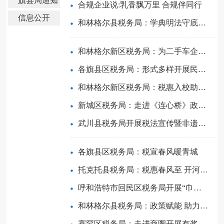
旗县局通知
合规企业说:乳香飘万里 合规伴同行
公告
信息公开
和林格尔县税务局：学典明法守底线 同心聚力促发展
和林格尔新区税务局：为二手车企业送上合规“攻略”
各旗县区税务局：形式多样开展民族政策宣传活动
和林格尔新区税务局：税惠入校助前行 解疑释惑促遵从
新城区税务局：走进《连心桥》政风行风热线直播间
武川县税务局开展税法宣传暨非遗进校园活动
各旗县区税务局：税宣春风暖青城
托克托县税务局：税惠春风至 开河鱼正鲜
呼和浩特市回民区税务局开展“巾帼护税基·花开映初心”“三...
和林格尔县税务局：政策赋能 助力产业提质升级
赛罕区税务局：走进商圈开展有奖发票宣传辅导