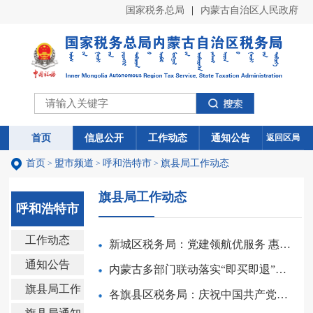
国家税务总局
|
内蒙古自治区人民政府
首页
首页
信息公开
信息公开
工作动态
工作动态
通知公告
通知公告
返回区局
首页
盟市频道
呼和浩特市
旗县局工作动态
>
>
>
旗县局工作动态
呼和浩特市
工作动态
新城区税务局：党建领航优服务 惠企利民助发展
通知公告
内蒙古多部门联动落实“即买即退”便利化举措
旗县局工作
各旗县区税务局：庆祝中国共产党成立105周年
动态