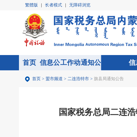
繁體版
|
长者模式
|
无障碍浏览
首页
信息公
首页
工作动
通知公
信
开
态
告
首页
>
盟市频道
>
二连浩特市
>
旗县局通知公告
国家税务总局二连浩