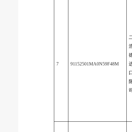
7
91152501MA0N59F48M