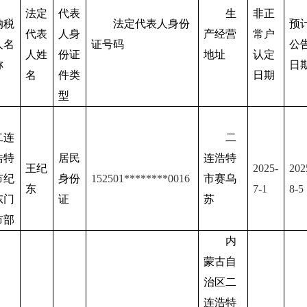
法定
代表
生
非正
纳税
法定代表人身份
预
代表
人身
产经营
常户
人名
证号码
公
人姓
份证
地址
认定
称
日
名
件类
日期
型
二连
二
浩特
居民
连浩特
王纪
2025-
202
市纪
身份
152501
********
0016
市赛乌
东
7
-1
8
-
5
东门
证
苏
市部
内
蒙古自
治区二
连浩特