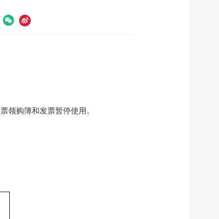
到
发票领购簿和发票暂停使用。