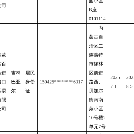
园小区
公司
B座
010111#
内
蒙古自
治区二
内蒙
连浩特
古百
市锡林
金进
吉林
居民
区前进
2025-
202
出口
巴亚
身份
150425
********
6317
路西、
7
-1
8
-
5
贸易
尔
证
贝加尔
有限
街南南
公司
苑小区
10号楼2
单元7号