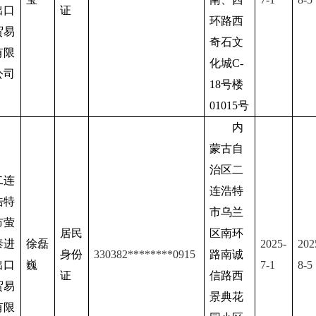
出口
证
环路西
贸易
奇石文
有限
化城C-
公司
18号楼
01015号
内
蒙古自
治区二
二连
连浩特
浩特
市乌兰
市萤
居民
区南环
泰进
徐磊
2025-
202
身份
330382
********
0915
路南诚
出口
巍
7
-1
8
-
5
证
信路西
贸易
景典花
有限