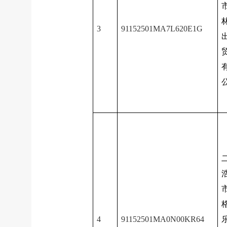
3
91152501MA7L620E1G
4
91152501MA0N00KR64