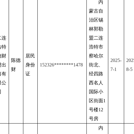
内
蒙古自
治区锡
林郭勒
二连
盟二连
浩特
浩特市
德财
居民
察哈尔
陈德
2025-
202
进出
身份
152326
********
1478
街北、
财
7
-1
8
-
5
口有
证
经四路
限公
西名人
司
国际小
区街面1
号楼12
号房
内