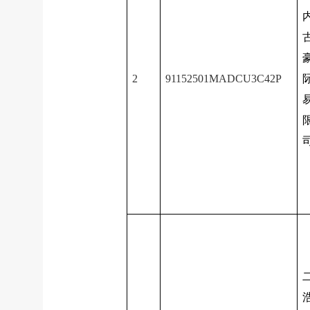
2
91152501MADCU3C42P