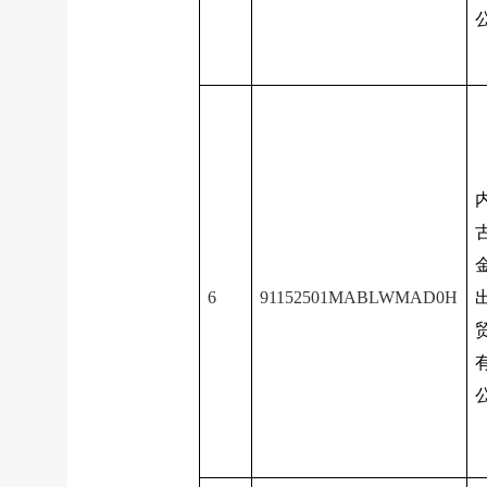
6
91152501MABLWMAD0H