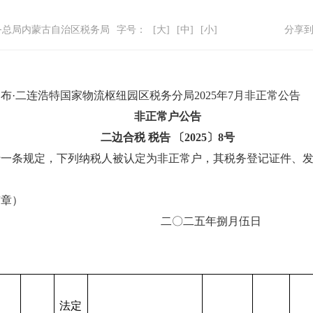
务总局内蒙古自治区税务局
字号：
[大]
[中]
[小]
分享
·二连浩特国家物流枢纽园区税务分局2025年7月非正常公告
非正常户公告
二边合税
税告
〔
202
5
〕
8
号
十一条
规定，下列
纳税人被
认定为
非正常户
，其税务登记证件、
签章）
二〇二
五
年
捌
月
伍
日
法定