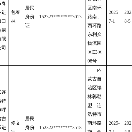
市春
居民
区南环
林进
包春
2025-
202
身份
152323
********
3013
路南、
出口
林
7
-1
8
-
5
证
西环路
贸易
东利众
有限
物流园
公司
区E3区
08号
内
蒙古自
治区锡
二连
林郭勒
浩特
盟二连
市呼
浩特市
格吉
居民
佟文
南环路
2025-
202
乐进
身份
152322
********
3518
宝
南、西
7
-1
8
-
5