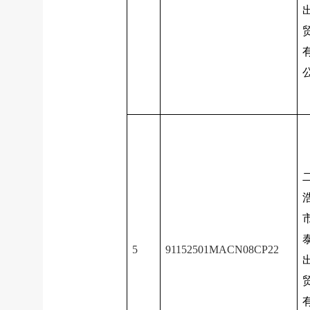
5
91152501MACN08CP22