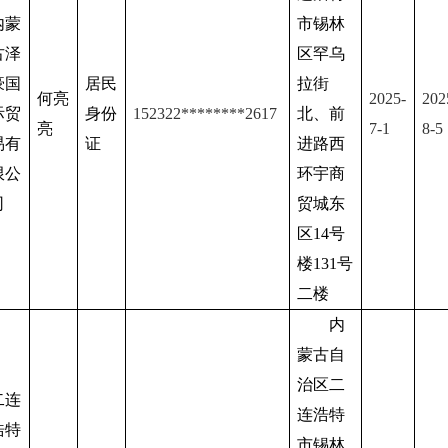
内蒙
市锡林
古泽
区罕乌
豪国
居民
拉街
何亮
2025-
202
际贸
身份
152322
********
2617
北、前
亮
7
-1
8
-
5
易有
证
进路西
限公
环宇商
司
贸城东
区14号
楼131号
二楼
内
蒙古自
治区二
二连
连浩特
浩特
市锡林