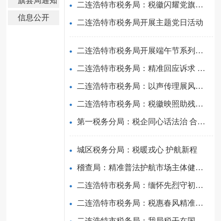
旗县局通知
二连浩特市税务局：税徽闪耀党旗红 七一慰问践初心
公告
信息公开
二连浩特市税务局开展主题党日活动
二连浩特市税务局开展端午节系列主题活动
二连浩特市税务局：精准回应诉求 优化营商环境
二连浩特市税务局：以声传理展风采 税心筑梦勇争先
二连浩特市税务局：税徽映照助残路 政策暖心促融合
第一税务分局：税企同心话法治 合规护航促公平
城区税务分局：税暖戎心 护航新程
稽查局：精准普法护航市场主体健康发展
二连浩特市税务局：缅怀先烈守初心 赓续血脉担使命
二连浩特市税务局：税惠春风精准服务助发展
二连浩特市税务局：我局税干在国家安全主题演讲比赛荣获二等奖