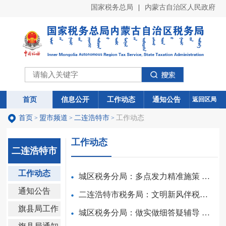
国家税务总局
|
内蒙古自治区人民政府
首页
首页
信息公开
信息公开
工作动态
工作动态
通知公告
通知公告
返回区局
首页
盟市频道
二连浩特市
工作动态
>
>
>
工作动态
二连浩特市
工作动态
城区税务分局：多点发力精准施策 推动税费服务提质增效
通知公告
二连浩特市税务局：文明新风伴税惠进万家
旗县局工作
城区税务分局：做实做细答疑辅导 助力市场主体合规经营
动态