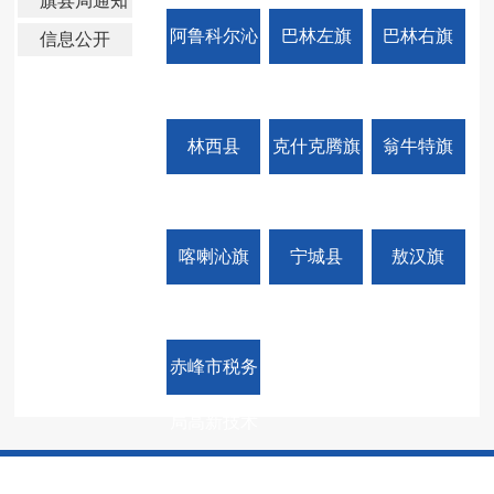
旗县局通知
公告
阿鲁科尔沁
巴林左旗
巴林右旗
信息公开
旗
林西县
克什克腾旗
翁牛特旗
喀喇沁旗
宁城县
敖汉旗
赤峰市税务
局高新技术
产业开发区