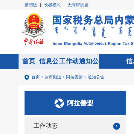
繁體版
|
长者模式
|
无障碍浏览
首页
信息公
首页
工作动
通知公
信
开
态
告
首页
>
盟市频道
>
阿拉善盟
>
通知公告
阿拉善盟
工作动态