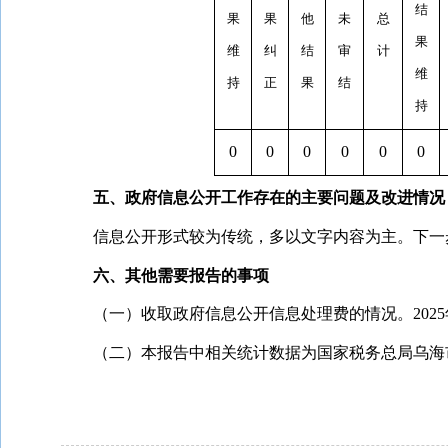
结
果
果
他
未
总
果
维
纠
结
审
计
维
持
正
果
结
持
0
0
0
0
0
0
五、政府信息公开工作存在的主要问题及改进情况
信息公开形式较为传统，多以文字内容为主。下一
六、其他需要报告的事项
（一）收取政府信息公开信息处理费的情况。202
5
（二）本报告中相关统计数据为国家税务总局乌海