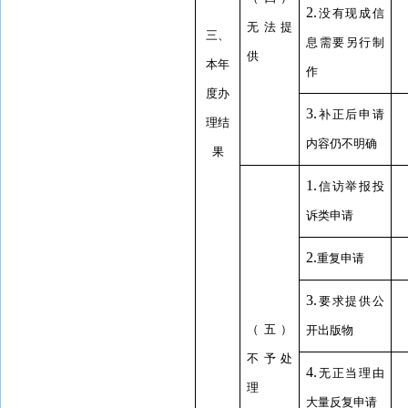
2.
没有现成信
无法提
三、
息需要另行制
供
本年
作
度办
3.
补正后申请
理结
内容仍不明确
果
1.
信访举报投
诉类申请
2.
重复申请
3.
要求提供公
（五）
开出版物
不予处
4.
无正当理由
理
大量反复申请