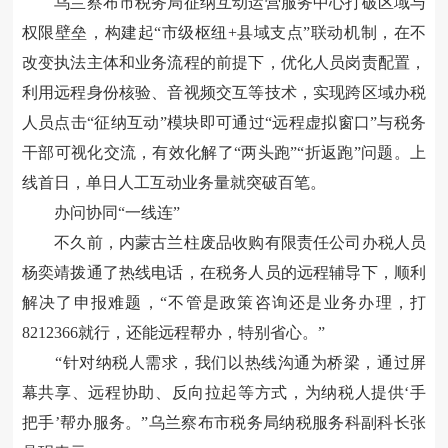
乌兰察布市税务局征纳互动运营服务中心打破区域与
权限壁垒，构建起“市级枢纽+县域支点”联动机制，在不
改变执法主体和业务流程的前提下，优化人员岗责配置，
利用远程身份核验、音视频交互等技术，实现跨区域办税
人员点击“征纳互动”模块即可通过“远程虚拟窗口”与税务
干部可视化交流，有效化解了“两头跑”“折返跑”问题。上
线首日，单日人工互动业务量就突破百笔。
办问协同“一线连”
不久前，内蒙古兰柱废品收购有限责任公司办税人员
杨奕靖拨通了热线电话，在税务人员的远程辅导下，顺利
解决了申报难题，“不管是政策咨询还是业务办理，打
8212366就行，还能远程帮办，特别省心。”
“针对纳税人需求，我们以热线沟通为桥梁，通过屏
幕共享、远程协助、反向拉起等方式，为纳税人提供‘手
把手’帮办服务。”乌兰察布市税务局纳税服务科副科长张