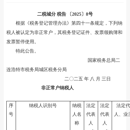
二税城分
税告
〔
202
5
〕
8
号
根据《税务登记管理办法》第四十一条规定，下列纳
税人被认定为非正常户，其税务登记证件、发票领购簿和
发票暂停使用。
特此公告。
国家税务总局二
连浩特市税务局城区税务分局
二〇二五
年
八
月
三
日
非正常户纳税人
序
纳税人识别号
纳税
法定
法定
法定
号
人名
代表
代表
人、业
称
人
人