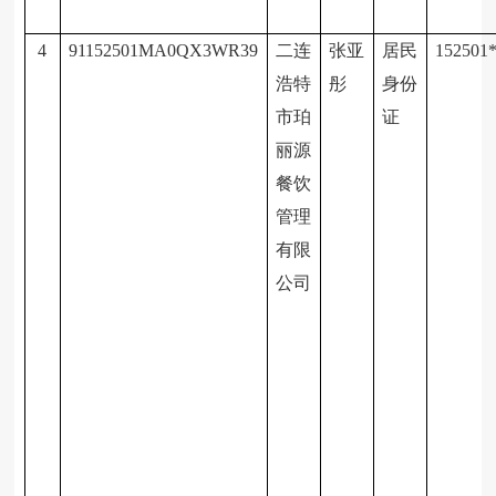
4
91152501MA0QX3WR39
二连
张亚
居民
152501
浩特
彤
身份
市珀
证
丽源
餐饮
管理
有限
公司