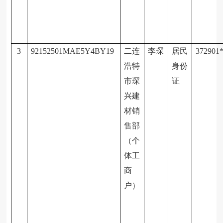
3
92152501MAE5Y4BY19
二连
李琛
居民
372901
浩特
身份
市琛
证
兴建
材销
售部
（个
体工
商
户）