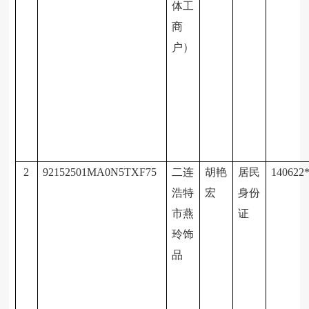
体工
商
户）
2
92152501MA0N5TXF75
二连
胡艳
居民
140622
浩特
宏
身份
市燕
证
玲饰
品