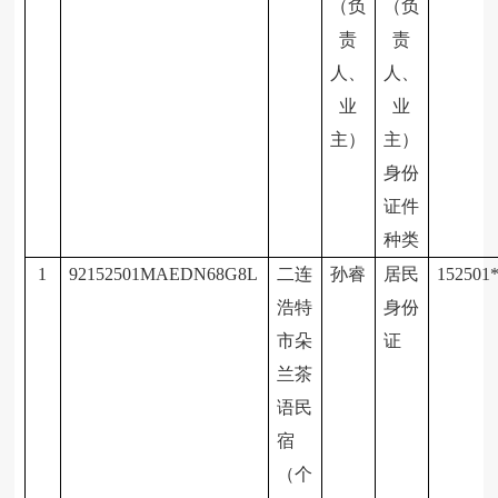
（负
（负
责
责
人、
人、
业
业
主）
主）
身份
证件
种类
1
92152501MAEDN68G8L
二连
孙睿
居民
152501
浩特
身份
市朵
证
兰茶
语民
宿
（个