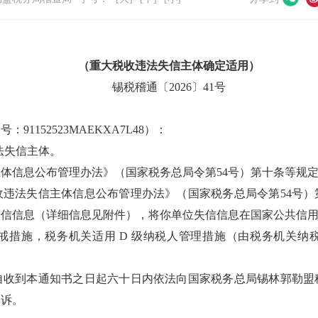
（重大税收违法失信主体
确定
适用）
锡税稽通〔
202
6
〕
41
号
别号：
91152523MAEKXA7L48）
：
法失信主体。
主体信息公布管理办法》
（国家税务总局令第
54号
）
第
十
条
等
规
收违法失信主体信息公布管理办法》（国家税务总局令第
54号
信信息（详细信息见附件），将你单位失信信息在国家公共信用
戒措施，税务机关适用 D 级纳税人管理措施（由税务机关纳
自收到本通知书之日起六十日内依法向国家税务总局锡林郭勒盟
起诉。