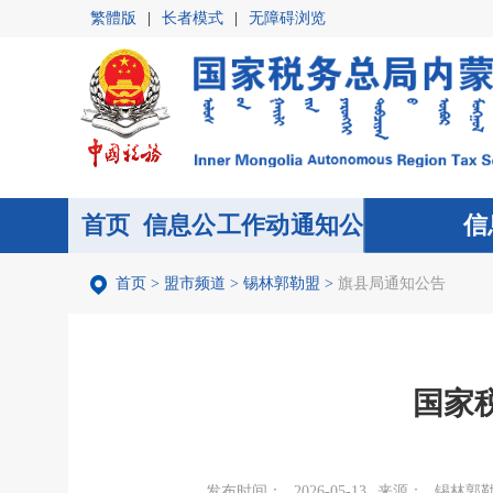
繁體版
|
长者模式
|
无障碍浏览
首页
信息公
首页
工作动
通知公
信
开
态
告
首页
>
盟市频道
>
锡林郭勒盟
>
旗县局通知公告
国家
发布时间：
2026-05-13
来源：
锡林郭