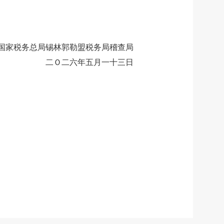
国家税务总局
锡林郭勒盟
税务局稽查局
二Ｏ二六年五月一十三日