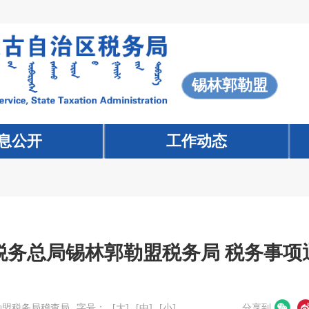
锡林郭勒盟
息公开
工作动态
税务总局锡林郭勒盟税务局 税务事项
勒盟税务局稽查局
字号：
[大]
[中]
[小]
分享到