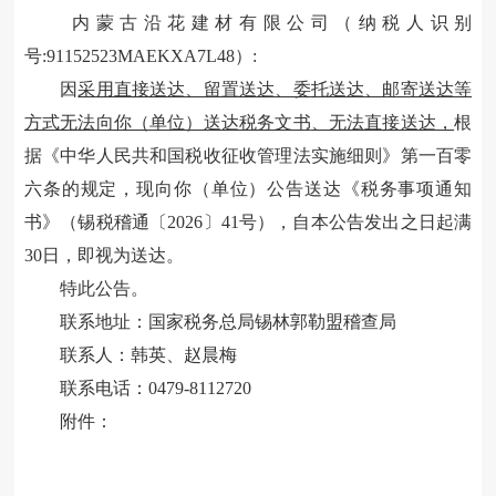
内蒙古沿花建材有限公司
（纳税人识别
号
:91152523MAEKXA7L48）:
因
采用直接送达、留置送达、委托送达、邮寄送达等
方式无法向你（单位）送达税务文书
、无法直接送达
，
根
据《中华人民共和国税收征收管理法实施细则》第一百零
六条的规定，现向你（单位）公告送达《
税务事项通知
书
》（锡税稽通〔
2026〕
41
号），自本公告发出之日起满
30日，即视为送达。
特此公告。
联系地址：国家税务总局锡林郭勒盟稽查局
联系人：韩英、赵晨梅
联系电话：
0479-8112720
附件：