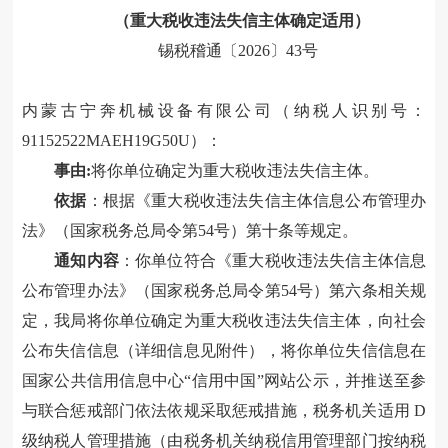
（重大税收违法失信主体
确定
适用）
锡税稽通〔
202
6
〕
43
号
内蒙古宁奔机械设备有限公司（纳税人识别号：
91152522MAEH19G50U）
：
事由
:
将你单位确定为重大税收违法失信主体。
依据
：根据《重大税收违法失信主体信息公布管理办
法》
（国家税务总局令第
54号
）
第
十
条
等
规定
。
通知内容
：
你单位符合《重大税收违法失信主体信息
公布管理办法》（国家税务总局令第
54号）第六条相关规
定，我局将你单位确定为重大税收违法失信主体，向社会
公布失信信息（详细信息见附件），将你单位失信信息在
国家公共信用信息中心“信用中国”网站公示，并推送至参
与联合惩戒部门依法依规采取惩戒措施，税务机关适用 D
级纳税人管理措施（由税务机关纳税信用管理部门按纳税