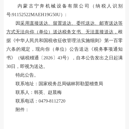
内蒙古宁奔机械设备有限公司
（纳税人识别
号
:91152522MAEH19G50U）:
因
采用直接送达、留置送达、委托送达、邮寄送达等
方式无法向你（单位）送达税务文书
、无法直接送达
，
根
据《中华人民共和国税收征收管理法实施细则》第一百零
六条的规定，现向你（单位）公告送达《
税务事项通知
书
》（锡税稽通〔
2026〕
43
号），自本公告发出之日起满
30日，即视为送达。
特此公告。
联系地址：国家税务总局锡林郭勒盟稽查局
联系人：韩英、赵晨梅
联系电话：
0479-8112720
附件：