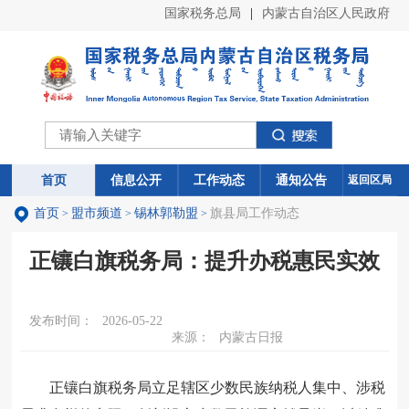
国家税务总局
|
内蒙古自治区人民政府
首页
首页
信息公开
信息公开
工作动态
工作动态
通知公告
通知公告
返回区局
首页
盟市频道
锡林郭勒盟
旗县局工作动态
>
>
>
正镶白旗税务局：提升办税惠民实效
发布时间：
2026-05-22
来源：
内蒙古日报
正镶白旗税务局立足辖区少数民族纳税人集中、涉税