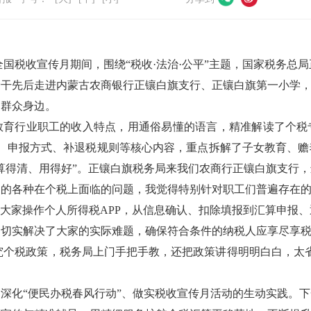
全国税收宣传月期间，围绕“税收·法治·公平”主题，国家税务总
干先后走进内蒙古农商银行正镶白旗支行、正镶白旗第一小学，
到群众身边。
教育行业职工的收入特点，用通俗易懂的语言，精准解读了个税
、申报方式、补退税规则等核心内容，重点拆解了子女教育、赡
算得清、用得好”。正镶白旗税务局来我们农商行正镶白旗支行
的各种在个税上面临的问题，我觉得特别针对职工们普遍存在的
导大家操作个人所得税
APP
，从信息确认、扣除填报到汇算申报、
，切实解决了大家的实际难题，确保符合条件的纳税人应享尽享
究个税政策，税务局上门手把手教，还把政策讲得明明白白，太
局深化
“便民办税春风行动”、做实税收宣传月活动的生动实践。