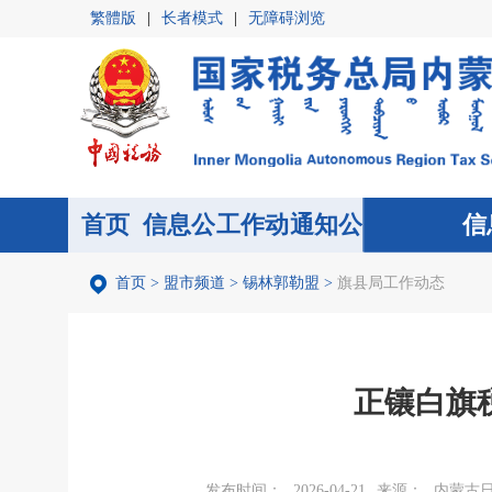
繁體版
|
长者模式
|
无障碍浏览
首页
信息公
首页
工作动
通知公
信
开
态
告
首页
>
盟市频道
>
锡林郭勒盟
>
旗县局工作动态
正镶白旗
发布时间：
2026-04-21
来源：
内蒙古