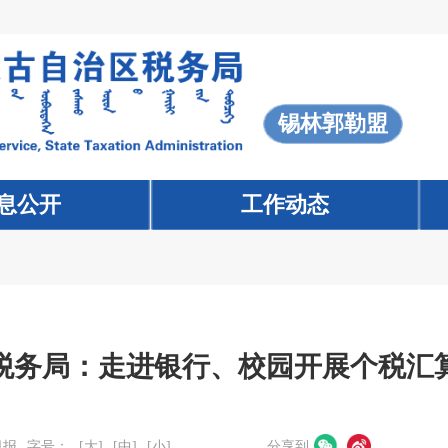
锡林郭勒盟
息公开
工作动态
税务局：走进银行、校园开展个税汇
日报
字号：
[大]
[中]
[小]
分享到