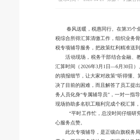
春风送暖，税惠同行。在第
35
个
税综合所得汇算清缴工作，组织业务骨
税专项辅导服务，把政策红利精准送
活动现场，税务干部结合金融、
汇算时间（
2026
年
3
月
1
日—
6
月
30
日）
的填报细节，让大家对政策“听得懂、
决了目前的困难，而且解答了员工提出
务人员化身“专属辅导员”，一对一指
现场协助多名职工顺利完成个税汇算
“平时工作忙，总没时间仔细研
心服务点赞。
此次专项辅导，是正镶白旗税务