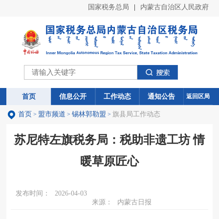
国家税务总局
|
内蒙古自治区人民政府
首页
首页
信息公开
信息公开
工作动态
工作动态
通知公告
通知公告
返回区局
首页
盟市频道
锡林郭勒盟
旗县局工作动态
>
>
>
苏尼特左旗税务局：税助非遗工坊 情
暖草原匠心
发布时间：
2026-04-03
来源：
内蒙古日报