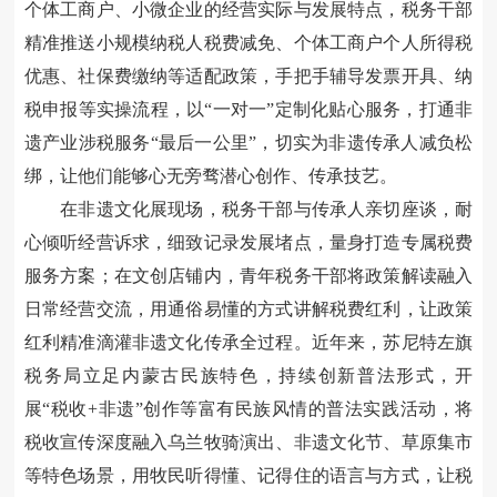
个体工商户、小微企业的经营实际与发展特点，税务干部
精准推送小规模纳税人税费减免、个体工商户个人所得税
优惠、社保费缴纳等适配政策，手把手辅导发票开具、纳
税申报等实操流程，以
“一对一”定制化贴心服务，打通非
遗产业涉税服务“最后一公里”，切实为非遗传承人减负松
绑，让他们能够心无旁骛潜心创作、传承技艺。
在非遗文化展现场，税务干部与传承人亲切座谈，耐
心倾听经营诉求，细致记录发展堵点，量身打造专属税费
服务方案；在文创店铺内，青年税务干部将政策解读融入
日常经营交流，用通俗易懂的方式讲解税费红利，让政策
红利精准滴灌非遗文化传承全过程。近年来，苏尼特左旗
税务局立足内蒙古民族特色，持续创新普法形式，开
展
“税收+非遗”创作等富有民族风情的普法实践活动，将
税收宣传深度融入乌兰牧骑演出、非遗文化节、草原集市
等特色场景，用牧民听得懂、记得住的语言与方式，让税