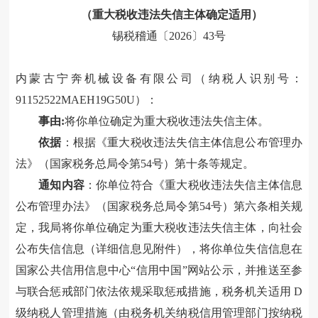
（重大税收违法失信主体
确定
适用）
锡税稽通〔
202
6
〕
43
号
内蒙古宁奔机械设备有限公司（纳税人识别号：
91152522MAEH19G50U）
：
事由
:
将你单位确定为重大税收违法失信主体。
依据
：根据《重大税收违法失信主体信息公布管理办
法》
（国家税务总局令第
54号
）
第
十
条
等
规定
。
通知内容
：
你单位符合《重大税收违法失信主体信息
公布管理办法》（国家税务总局令第
54号）第六条相关规
定，我局将你单位确定为重大税收违法失信主体，向社会
公布失信信息（详细信息见附件），将你单位失信信息在
国家公共信用信息中心“信用中国”网站公示，并推送至参
与联合惩戒部门依法依规采取惩戒措施，税务机关适用 D
级纳税人管理措施（由税务机关纳税信用管理部门按纳税