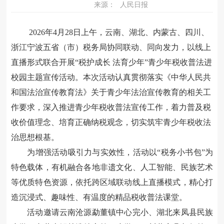
来源：
人民日报
2026
年
4
月
28
日上午，云南、湖北、内蒙古、四川、
浙江宁波五省（市）税务局协同联动、同向发力，以线上
直播形式联合开展“税护成长 法育少年”青少年税收普法进
校园主题宣传活动。本次活动认真贯彻落实《中华人民共
和国法治宣传教育法》关于青少年法治宣传教育的相关工
作要求，深入推进青少年税收普法宣传工作，着力普及税
收价值理念、培育正确纳税观念，切实筑牢青少年税收法
治思想根基。
为增强活动吸引力与实效性，活动以
“税务小书包”为
特色载体，有机融合各地非遗文化、人工智能、民族艺术
等优质特色资源，依托跨区域联动线上直播模式，精心打
造沉浸式、趣味性、有温度的精品税收普法课堂。
活动邀请云南沧源勐董镇中心完小、湖北来凤县民族