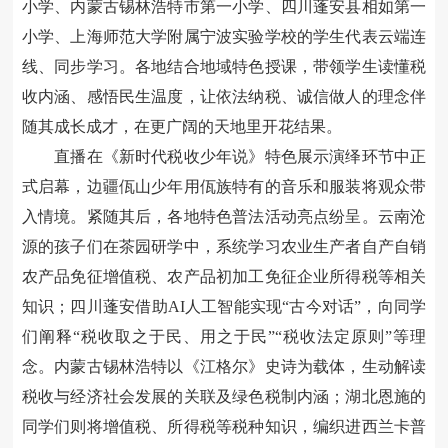
小学、内蒙古锡林浩特市第一小学、四川蓬安县相如第一
小学、上海师范大学附属宁波实验学校的学生代表云端连
线、同步学习。各地结合地域特色授课，带领学生读懂税
收内涵、感悟民生温度，让依法纳税、诚信做人的理念伴
随其成长成才，在更广阔的天地里开花结果。
直播在《新时代税收少年说》特色展示演绎环节中正
式启幕，边疆佤山少年用佤族特有的音乐和服装将观众带
入情境。紧随其后，各地特色普法活动亮点纷呈。云南沧
源的孩子们在茶园研学中，系统学习农业生产者自产自销
农产品免征增值税、农产品初加工免征企业所得税等相关
知识；四川蓬安借助
AI
人工智能实现“古今对话”，向同学
们阐释“税收取之于民、用之于民”“税收法定原则”等理
念。内蒙古锡林浩特以《江格尔》史诗为载体，生动解读
税收与经济社会发展的关联及绿色税制内涵；湖北恩施的
同学们则将增值税、所得税等税种知识，编织进西兰卡普