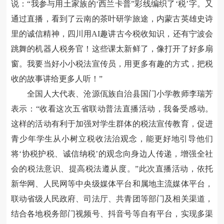
说：“我参与用土家族的‘西兰卡普”彩线编织了‘税’字。又
通过直播，看到了云南的茶叶研学旅途，内蒙古英雄史诗
里的诚信精神，四川用
AI
趣讲古今税收知识，还有宁波会
跳舞的机器人税务官！这些课太新鲜了，像打开了好多扇
窗。我要当好小小税法宣传员，用更多有趣的方式，把税
收的故事讲给更多人听！”
全国人大代表、沧源佤族自治县国门小学教师李瑞芳
表示：
“收看这次五省联动普法直播活动，我备受感动。
这样的活动有利于加强对学生群体的税法宣传教育，促进
青少年学生从小树立税收法治观念，能更好地引导他们
将‘协税护税、诚信纳税’的观念向身边人传递，增强全社
会的税法意识、提高税法遵从度。”此次直播活动，依托
新华网、人民网等中央级媒体平台和属地主流媒体平台，
联动省级人民政府、司法厅、共青团等部门及相关渠道，
结合各地税务部门视频号、抖音号等自有平台，实现多渠