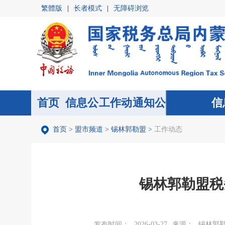
繁體版
|
长者模式
|
无障碍浏览
首页
信息公
首页
工作动
通知公
信
开
态
告
首页
>
盟市频道
>
锡林郭勒盟
>
工作动态
锡林郭勒盟税
发布时间：
2026-03-27
来源：
锡林郭