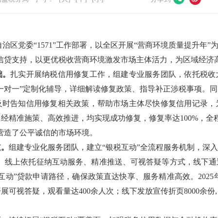
自治区党委
“1571”工作部署，以全区
开展
“营商环境质量提升年”
信贷支持，以更优税收营商环境激发市场主体活力，为区域经济
础。
扎实开展纳税信用修复工作，组建专业服务团队，依托税收
“一对一”定制化辅导，详细解读修复政策、指导补正涉税事项。
及时告知信用修复相关政策，帮助市场主体尽快修复信用记录，
信企业经精准施策、高效推进，均实现成功修复，修复率达100%，
营造了公平诚信的市场环境。
道。
组建专业化服务团队，建立
“银税互动”全流程服务机制，深
阵。线上依托征纳互动服务、精准推送、可视答疑等方式，线下
互动”贷款申请路径，确保政策直达快享、服务精准高效。202
开展可视答疑，观看量达
400
余人次；线下发放宣传折页
8000余份