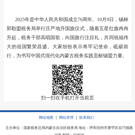
2025
年是中华人民共和国成立
76
周年。
10
月
9
日，锡林
郭勒盟税务局举行庄严地升国旗仪式，随着五星红旗冉冉
升起，税务干部高唱国歌，向国旗行注目礼，共同祝福伟
大的祖国繁荣昌盛。大家纷纷表示将牢记使命，砥砺前
行，为书写中国式现代化内蒙古税务实践贡献锡盟力量。
扫一扫在手机打开当前页
|
|
网站地图
网站管理
联系我们
主办单位：国家税务总局内蒙古自治区税务局 地址：呼和浩特市赛罕区后巧报路