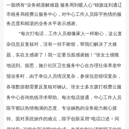
一面绣有
“
业务精湛解难题
服务周到暖人心
”
锦旗送到通辽
市税务局税费云服务中心
，对中心工作人员陈宇
热情的
服
务
态度
和精湛
的业务
水平表示感谢。
“
每次打电话
，
工作人员都像家人一样耐心，这么复
杂信息反复核对，没有一丝不耐烦，帮我们解决了大难
题，实在太感谢了！我一定要
当
面感谢她！
”
张女士感慨
地
说到。据悉，
施介社区卫生服务中心
在办理
社保养老申
报业务时
，
由于单位人员情况复杂，参保信息错综复杂，
各
项数据都需要反复核对确认。张女士多次拨打税费云服
务中心咨询热线寻求帮助。每次电话接通，中心工作人员
陈宇都以热情饱满的态度、专业娴熟的业务能力耐心接
待。面对系统操作的难点，陈宇创新采用
“
电话口述
+ 同