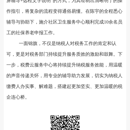
屏辅导+远程文字说明
”
的方式，为
其
绘制出清晰明了的操
作指引，将复杂的流程变得通俗易懂。在陈宇的全程悉心
辅
导与协助下，施介社区卫生服务中心顺利完成
10余名员
工的社保养老申报工作。
一面
锦旗，不仅
是纳税人
对
税务工作的肯定和
认
可，
更是对税务部门持续提升服务质效的激励和鼓舞。下
一步，
税费云服务中心将持续提升纳税服务效能，用温暖
的声音传递关怀，用专业的
辅导助力发展
，切实为纳税人
缴费人办实事、解难题，搭建起更加坚实、更加温暖的税
企连心桥。