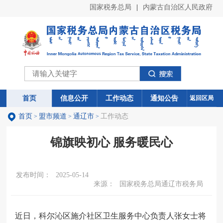
国家税务总局
|
内蒙古自治区人民政府
首页
首页
信息公开
信息公开
工作动态
工作动态
通知公告
通知公告
返回区局
首页
盟市频道
通辽市
工作动态
>
>
>
锦旗映初心 服务暖民心
发布时间：
2025-05-14
来源：
国家税务总局通辽市税务局
近日，
科尔沁区
施介社区卫生服务中心负责人张女士将