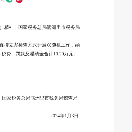
4号）精神，国家税务总局满洲里市税务局
直接立案检查方式
开展
双随机工作
，纳
库税费、罚款及滞纳金合计
10.
20
万元。
国家税务总局满洲里市税务局稽查局
20
2
4年
1
月
3日