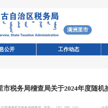
满洲里市
息公开
工作动态
市税务局稽查局关于2024年度随
务总局满洲里市税务局稽查局
字号：
[大]
[中]
[小]
分