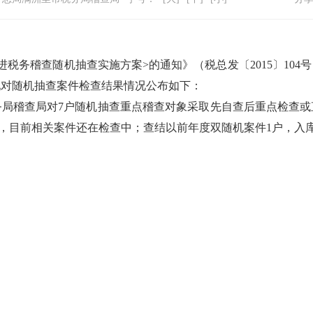
进税务稽查随机抽查实施方案>的通知》（税总发〔2015〕10
现对随机抽查案件检查结果情况公布如下：
务局稽查局对
7
户
随机抽查重点稽查对象
采取
先自查后重点检查或
，
目前相关
案件
还在
检查中
；
查
结以前年度双随机案件
1
户，入