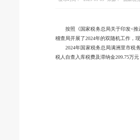
按照《国家税务总局关于印发
<推
稽查局开展了202
4
年的双随机工作，
202
4
年国家税务总局满洲里市税
税人
自查
入库税费
及滞纳金
209.75万元