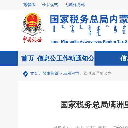
繁體版
|
长者模式
|
无障碍浏览
首页
信息公
首页
工作动
通知公
信
开
态
告
首页
>
盟市频道
>
满洲里市
>
旗县局通知公告
国家税务总局满洲里
发布时间：
2025-01-03
来源：
国家税