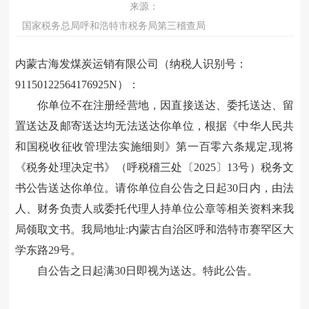
来源：
国家税务总局呼和浩特市税务局第三稽查局
内蒙古海发煤炭运销有限公司（纳税人识别号：
91150122564176925N
）
：
你单位不在注册经营地，因直接送达、委托送达、留
置送达及邮寄送达均无法送达你单位，根据《
中华人民共
和国税收征收管理法
实施细则》第一百零六条规定
,现将
《税务处理决定书》（呼税稽三处〔2025〕13号
）税务文
书公告送达你单位。请你单位自
公告之日起
30日内，由法
人、财务负责人或委托代理人持单位公章
等相关资料来我
局领取文书。我局地址
:内蒙古自治区呼和浩特
市
赛罕区大
学东路
29
号。
自公告之日起
满
30日即视为送达。特此公告。