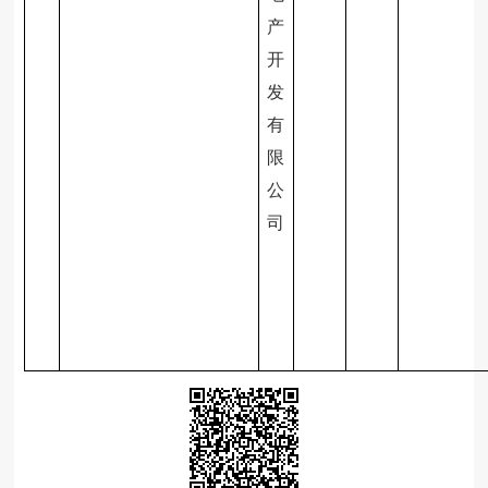
产
开
发
有
限
公
司