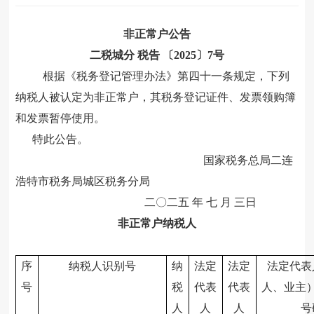
非正常户公告
二税城分
税告
〔
202
5
〕
7
号
根据《税务登记管理办法》第四十一条
规定，下列
纳税人被
认定为非正常户
，其税务登记证件、发票领购簿
和发票暂停使用。
特此公告。
国家税务总局二连
浩特市税务局城区税务分局
二〇二五
年
七
月
三
日
非正常户纳税人
序
纳税人识别号
纳
法定
法定
法定代表
号
税
代表
代表
人、业主
人
人
人
号