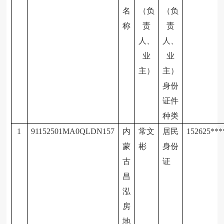
名
（负
（负
称
责
责
人、
人、
业
业
主）
主）
身份
证件
种类
1
91152501MA0QLDN157
内
常文
居民
152625
***
蒙
彬
身份
古
证
昌
泓
房
地