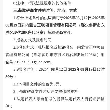
8.法律、行政法规规定的其他条件
三
.获取磋商文件的时间、地点、方式
1.
符合上述条件的供应商可于
2025年08月12日-2025年
08月19日
到
内蒙古正联项目管理有限公司
（
鄂尔多斯市东
胜区现代城
B座1203室
）
获取磋商文件
。
2
.报名方式及报名时间
2.1报名方式：现场报名或邮箱报名，内蒙古正联项目
管理有限公司（鄂尔多斯市东胜区现代城B座1203室）邮
箱号：617317139@qq.com；
2.2报名时间：
2025年08月12日-2025年08月19日
17时
30分
；
2.3
本项目文件的售价为
0元
。
3、领取磋商文件时所需要提供的资料：
1.法定代表人亲自领取的提供法定代表人身份证扫描
件；